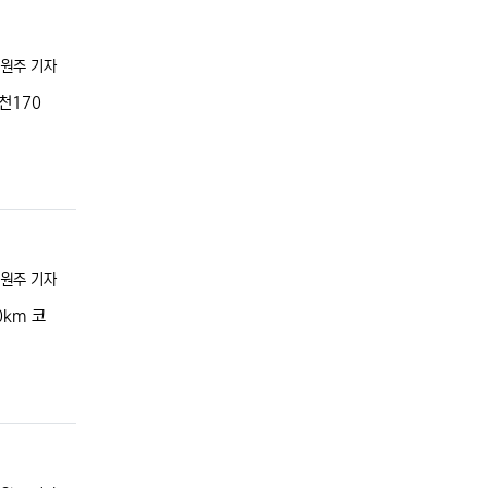
록자
원주 기자
8천170
록자
원주 기자
0km 코