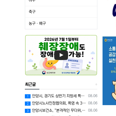
야구
축구
농구ㆍ배구
최근글
등록일
안양시, 경기도 상반기 지방세 특별징수대책 평가 ‘우수상’
08.06
1
등록일
안양시노사민정협의회, 폭염 속 3차 안전문화 캠페인 전개
08.06
2
등록일
안양시보건소, “본격적인 무더위, 장관감염증 예방에 각별한 주의 필요”
08.06
3