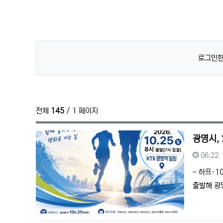
로그인한
전체
145
/ 1 페이지
광명시,
등록일
06.22
- 하프·1
출발해 광