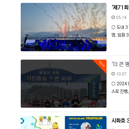
‘제71회
등록일
05.14
○ 도내 3
명, 임원 
Now
‘더 큰 
등록일
10.07
○ 2024
스로 진행
시화호 3