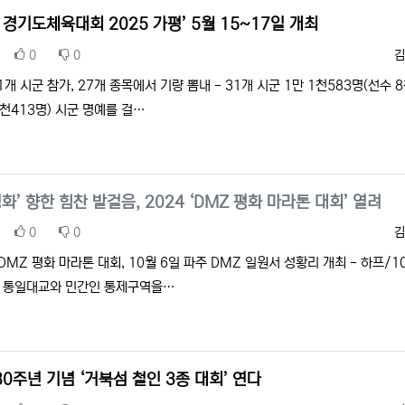
 경기도체육대회 2025 가평’ 5월 15~17일 개최
추천
비추천
등
0
0
김
1개 시군 참가, 27개 종목에서 기량 뽐내 - 31개 시군 1만 1천583명(선수 
3천413명) 시군 명예를 걸…
평화’ 향한 힘찬 발걸음, 2024 ‘DMZ 평화 마라톤 대회’ 열려
추천
비추천
등
0
0
김
 DMZ 평화 마라톤 대회, 10월 6일 파주 DMZ 일원서 성황리 개최 - 하프/1
, 통일대교와 민간인 통제구역을…
0주년 기념 ‘거북섬 철인 3종 대회’ 연다