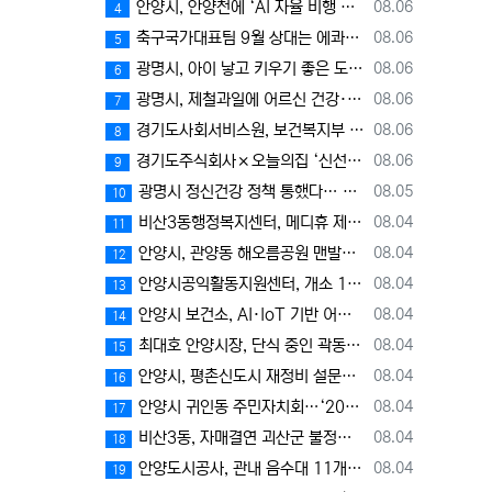
등록일
안양시, 안양천에 ‘AI 자율 비행 드론’ 투입…폭염 속 온열 질환 예방 계도
08.06
4
등록일
축구국가대표팀 9월 상대는 에콰도르와 우루과이, 9.10월 A매치 4연전 상대 모두 확정
08.06
5
등록일
광명시, 아이 낳고 키우기 좋은 도시 입증… 출생아 증가율 경기도 1위
08.06
6
등록일
광명시, 제철과일에 어르신 건강·안부 담아 전한다
08.06
7
등록일
경기도사회서비스원, 보건복지부 경영평가 2년 연속 A등급 달성
08.06
8
등록일
경기도주식회사×오늘의집 ‘신선식품 기획전’에서 과일·고기 최대 30% 할인
08.06
9
등록일
광명시 정신건강 정책 통했다… 시민 마음건강, 경기도 최고 수준
08.05
10
등록일
비산3동행정복지센터, 메디휴 제일내과의원으로부터 장학금 300만 원 기탁받아
08.04
11
등록일
안양시, 관양동 해오름공원 맨발산책길 개장
08.04
12
등록일
안양시공익활동지원센터, 개소 1주년 맞아 기념식 및 공익활동네트워크 이음식 개최
08.04
13
등록일
안양시 보건소, AI·IoT 기반 어르신 건강관리사업으로 건강한 노후 지원
08.04
14
등록일
최대호 안양시장, 단식 중인 곽동윤 시 의원 방문…"의회 조속히 정상화돼야"
08.04
15
등록일
안양시, 평촌신도시 재정비 설문조사 실시…“주민이 만드는 평촌 미래”
08.04
16
등록일
안양시 귀인동 주민자치회…‘2026년 경기도 주민자치 우수사례 경연대회’장려상 수상
08.04
17
등록일
비산3동, 자매결연 괴산군 불정면 농·특산물 직거래 장터 열어
08.04
18
등록일
안양도시공사, 관내 음수대 11개소 수질검사 '적합' 시민 안심 이용 환경 조성
08.04
19