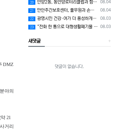
등록일
안양2동, 동안양로터리클럽과 함께하는「이웃사촌 프로젝트」본격 추진
08.04
20
등록일
만안주간보호센터, 풀무원과 손잡고 어르신 대상 음식 제조 강의 개최
08.04
21
등록일
광명시민 건강·여가 더 풍성하게… 광명스피돔 ‘경륜공원 스포츠센터’ 8월 5일부터 운영
08.03
22
등록일
“전화 한 통으로 대형생활폐기물 배출 신고하세요” 광명시, 3일부터 폐기물 지원센터 전화 신고 서비스 운영
08.03
23
새댓글
 DMZ
댓글이 없습니다.
 분야의
약 21
촌사거리