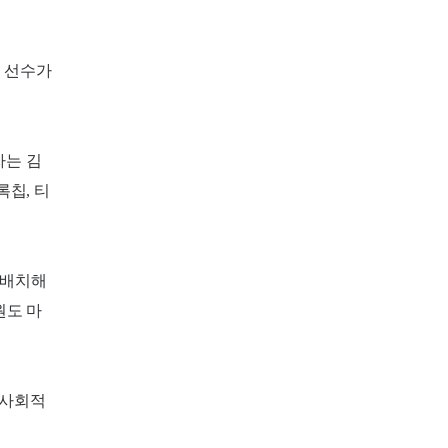
조 선수가
자는 김
칩, 티
 배치해
원도 마
 사회적