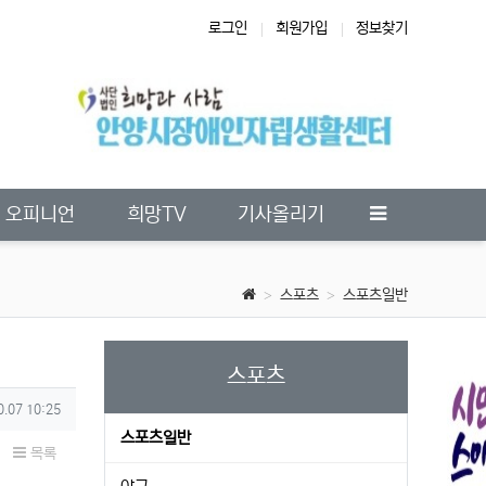
로그인
회원가입
정보찾기
오피니언
희망TV
기사올리기
스포츠
스포츠일반
스포츠
0.07 10:25
스포츠일반
목록