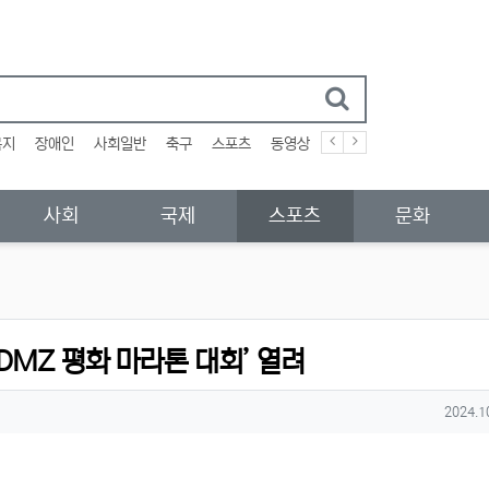
복지
장애인
사회일반
축구
스포츠
동영상
사회
국제
스포츠
문화
 ‘DMZ 평화 마라톤 대회’ 열려
작성일
2024.1