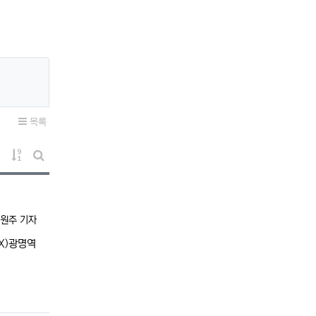
목록
게시물 정렬
게시판 검색
록자
원주 기자
TX)광명역