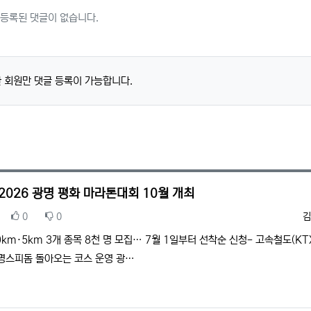
등록된 댓글이 없습니다.
 회원만 댓글 등록이 가능합니다.
 2026 광명 평화 마라톤대회 10월 개최
추천
비추천
등
0
0
김
0km·5km 3개 종목 8천 명 모집… 7월 1일부터 선착순 신청- 고속철도(K
명스피돔 돌아오는 코스 운영 광…