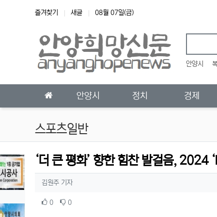
상단 네비
즐겨찾기
새글
08월 07일(금)
안양시
메인 메뉴
안양시
정치
경제
스포츠일반
‘더 큰 평화’ 향한 힘찬 발걸음, 2024
작성자 정보
작성
김원주 기자
컨텐츠 정보
추천
비추천
0
0