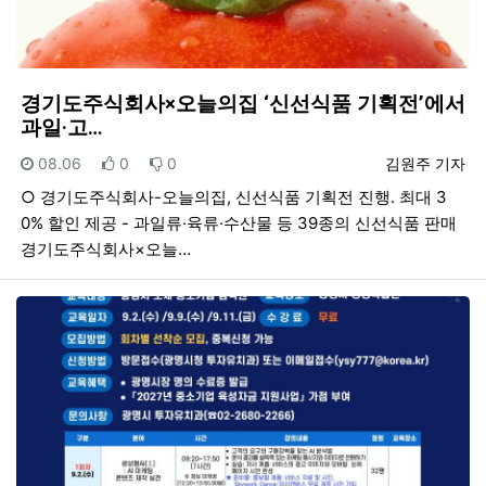
경기도주식회사×오늘의집 ‘신선식품 기획전’에서
과일·고…
등록일
추천
비추천
등록자
08.06
0
0
김원주 기자
○ 경기도주식회사-오늘의집, 신선식품 기획전 진행. 최대 3
0% 할인 제공 - 과일류·육류·수산물 등 39종의 신선식품 판매
경기도주식회사×오늘…