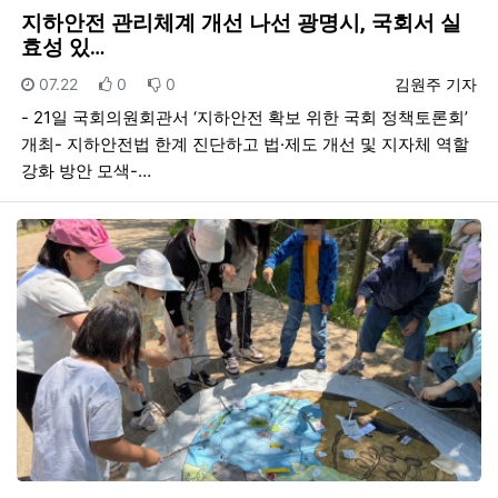
지하안전 관리체계 개선 나선 광명시, 국회서 실
효성 있…
등록일
추천
비추천
등록자
07.22
0
0
김원주 기자
- 21일 국회의원회관서 ‘지하안전 확보 위한 국회 정책토론회’
개최- 지하안전법 한계 진단하고 법·제도 개선 및 지자체 역할
강화 방안 모색-…