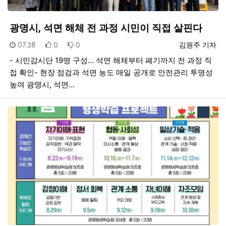
광명시, 석면 해체 전 과정 시민이 직접 살핀다
등록일
추천
비추천
등록자
07.28
0
0
김원주 기자
- 시민감시단 19명 구성… 석면 해체부터 폐기까지 전 과정 직
접 확인- 현장 점검과 석면 농도 매일 공개로 안전관리 투명성
높여 광명시, 석면…