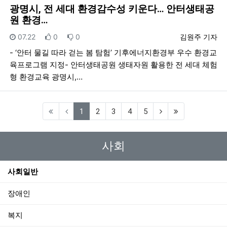
광명시, 전 세대 환경감수성 키운다… 안터생태공
원 환경…
등록일
추천
비추천
등록자
07.22
0
0
김원주 기자
- ‘안터 물길 따라 걷는 봄 탐험’ 기후에너지환경부 우수 환경교
육프로그램 지정- 안터생태공원 생태자원 활용한 전 세대 체험
형 환경교육 광명시,…
(current)
1
2
3
4
5
사회
사회일반
장애인
복지