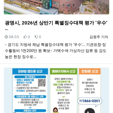
광명시, 2026년 상반기 특별징수대책 평가 ‘우수’
…
등록일
추천
비추천
등록자
08.03
0
0
김원주 기자
- 경기도 지방세 체납 특별징수대책 평가 ‘우수’… 기관표창·징
수활동비 1천200만 원 확보- 가택수색·가상자산 압류 등 강도
높은 현장 징수로…