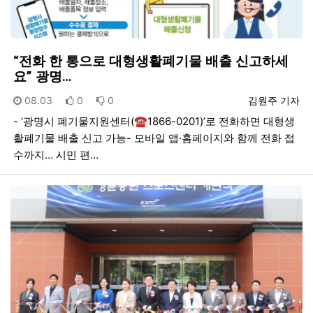
“전화 한 통으로 대형생활폐기물 배출 신고하세
요” 광명…
등록일
추천
비추천
등록자
08.03
0
0
김원주 기자
- ‘광명시 폐기물지원센터(☎1866-0201)’로 전화하면 대형생
활폐기물 배출 신고 가능- 모바일 앱·홈페이지와 함께 전화 접
수까지… 시민 편…