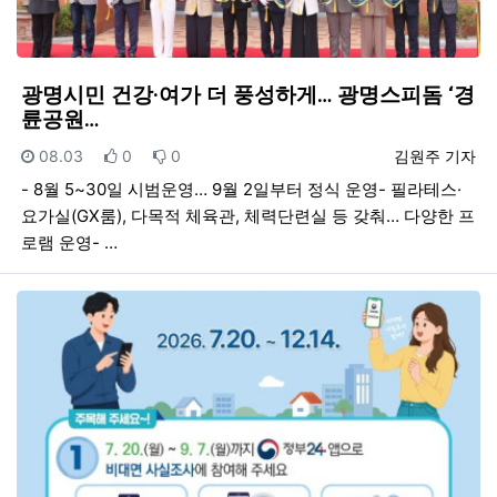
광명시민 건강·여가 더 풍성하게… 광명스피돔 ‘경
륜공원…
등록일
추천
비추천
등록자
08.03
0
0
김원주 기자
- 8월 5~30일 시범운영… 9월 2일부터 정식 운영- 필라테스·
요가실(GX룸), 다목적 체육관, 체력단련실 등 갖춰… 다양한 프
로램 운영- …