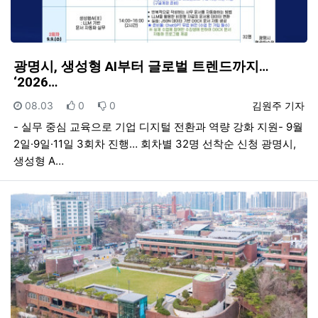
광명시, 생성형 AI부터 글로벌 트렌드까지…
‘2026…
등록일
추천
비추천
등록자
08.03
0
0
김원주 기자
- 실무 중심 교육으로 기업 디지털 전환과 역량 강화 지원- 9월
2일·9일·11일 3회차 진행… 회차별 32명 선착순 신청 광명시,
생성형 A…