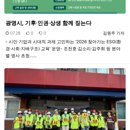
광명시, 기후·인권·상생 함께 짚는다
등록일
추천
비추천
등록자
07.28
0
0
김원주 기자
- 시민·기업과 시대적 과제 고민하는 ‘2026 찾아가는 ESG(환
경·사회·지배구조) 교육’ 운영- 조천호·김소리·김주희 등 분야
별 명사 초청……