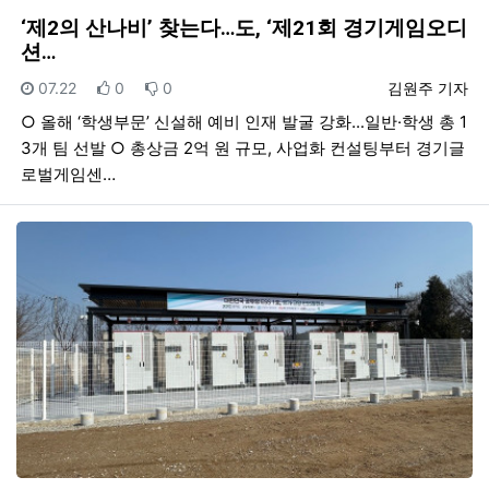
‘제2의 산나비’ 찾는다…도, ‘제21회 경기게임오디
션…
등록일
추천
비추천
등록자
07.22
0
0
김원주 기자
○ 올해 ‘학생부문’ 신설해 예비 인재 발굴 강화...일반·학생 총 1
3개 팀 선발 ○ 총상금 2억 원 규모, 사업화 컨설팅부터 경기글
로벌게임센…