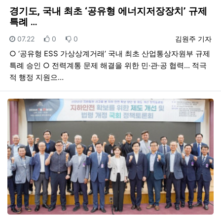
경기도, 국내 최초 ‘공유형 에너지저장장치’ 규제
특례 …
등록일
추천
비추천
등록자
07.22
0
0
김원주 기자
○ ‘공유형 ESS 가상상계거래’ 국내 최초 산업통상자원부 규제
특례 승인 ○ 전력계통 문제 해결을 위한 민·관·공 협력... 적극
적 행정 지원으…