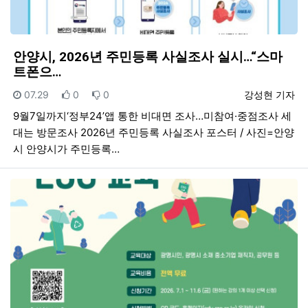
안양시, 2026년 주민등록 사실조사 실시…“스마
트폰으…
등록일
추천
비추천
등록자
07.29
0
0
강성현 기자
9월7일까지‘정부24’앱 통한 비대면 조사…미참여·중점조사 세
대는 방문조사 2026년 주민등록 사실조사 포스터 / 사진=안양
시 안양시가 주민등록…