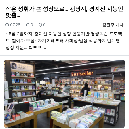
작은 성취가 큰 성장으로… 광명시, 경계선 지능인
맞춤…
등록일
추천
비추천
등록자
07.28
0
0
김원주 기자
- 8월 7일까지 ‘경계선 지능인 성장 협동기반 평생학습 프로젝
트’ 참여자 모집- 자기이해부터 사회성·일상 적응까지 단계별
성장 지원… 학부모 …