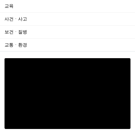
교육
사건ㆍ사고
보건ㆍ질병
교통ㆍ환경