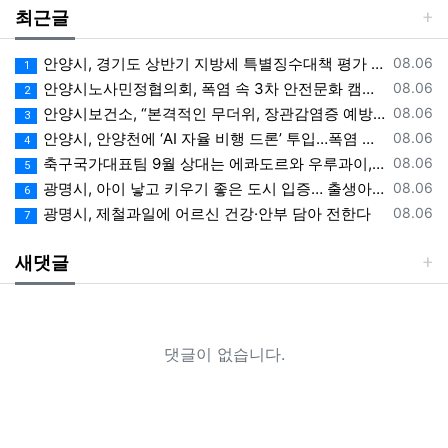
최근글
등록일
안양시, 경기도 상반기 지방세 특별징수대책 평가 ‘우수상’
08.06
1
등록일
안양시노사민정협의회, 폭염 속 3차 안전문화 캠페인 전개
08.06
2
등록일
안양시보건소, “본격적인 무더위, 장관감염증 예방에 각별한 주의 필요”
08.06
3
등록일
안양시, 안양천에 ‘AI 자율 비행 드론’ 투입…폭염 속 온열 질환 예방 계도
08.06
4
등록일
축구국가대표팀 9월 상대는 에콰도르와 우루과이, 9.10월 A매치 4연전 상대 모두 확정
08.06
5
등록일
광명시, 아이 낳고 키우기 좋은 도시 입증… 출생아 증가율 경기도 1위
08.06
6
등록일
광명시, 제철과일에 어르신 건강·안부 담아 전한다
08.06
7
새댓글
댓글이 없습니다.