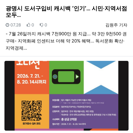
광명시 도서구입비 캐시백 ‘인기’… 시민·지역서점
모두…
등록일
추천
비추천
등록자
07.28
0
0
김원주 기자
- 7월 26일까지 캐시백 7천900만 원 지급… 약 3만 9천500 권
구매- 지역화폐 인센티브 더해 약 20% 혜택… 독서문화 확산·
지역경제…