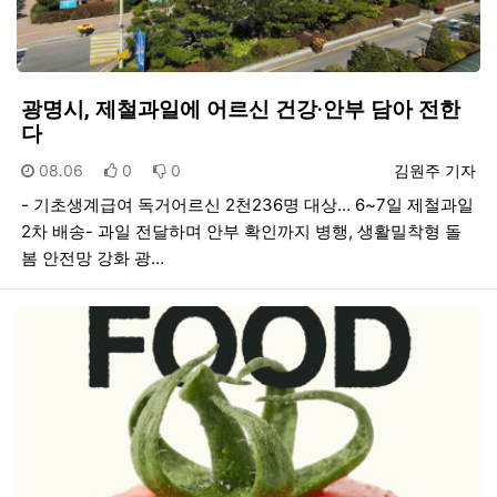
광명시, 제철과일에 어르신 건강·안부 담아 전한
다
등록일
추천
비추천
등록자
08.06
0
0
김원주 기자
- 기초생계급여 독거어르신 2천236명 대상… 6~7일 제철과일
2차 배송- 과일 전달하며 안부 확인까지 병행, 생활밀착형 돌
봄 안전망 강화 광…