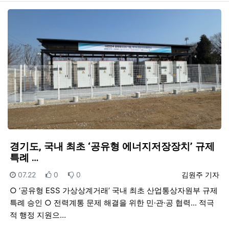
경기도, 국내 최초 ‘공유형 에너지저장장치’ 규제
특례 …
등록일
추천
비추천
등록자
07.22
0
0
김원주 기자
○ ‘공유형 ESS 가상상계거래’ 국내 최초 산업통상자원부 규제
특례 승인 ○ 전력계통 문제 해결을 위한 민·관·공 협력... 적극
적 행정 지원으…