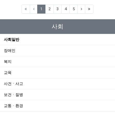
(current)
1
2
3
4
5
사회
사회일반
장애인
복지
교육
사건ㆍ사고
보건ㆍ질병
교통ㆍ환경