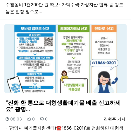
수활동비 1천200만 원 확보- 가택수색·가상자산 압류 등 강도
높은 현장 징수로…
“전화 한 통으로 대형생활폐기물 배출 신고하세
요” 광명…
등록일
추천
비추천
등록자
08.03
0
0
김원주 기자
- ‘광명시 폐기물지원센터(☎1866-0201)’로 전화하면 대형생