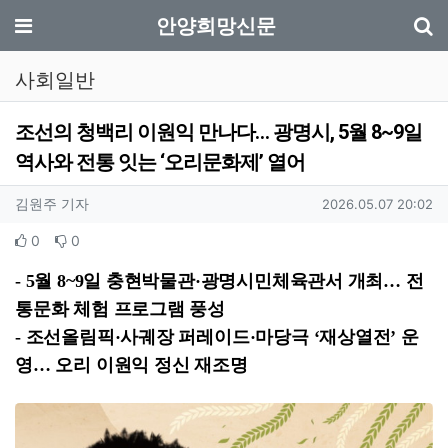
기
메뉴
안양희망신문
사회일반
조선의 청백리 이원익 만나다… 광명시, 5월 8~9일
역사와 전통 잇는 ‘오리문화제’ 열어
작성자 정보
작성
작성일
김원주 기자
2026.05.07 20:02
컨텐츠 정보
추천
비추천
0
0
본문
- 5월 8~9일 충현박물관·광명시민체육관서 개최… 전
통문화 체험 프로그램 풍성
- 조선올림픽·사궤장 퍼레이드·마당극 ‘재상열전’ 운
영… 오리 이원익 정신 재조명