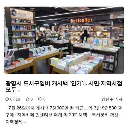
광명시 도서구입비 캐시백 ‘인기’… 시민·지역서점
모두…
등록일
추천
비추천
등록자
07.28
0
0
김원주 기자
- 7월 26일까지 캐시백 7천900만 원 지급… 약 3만 9천500 권
구매- 지역화폐 인센티브 더해 약 20% 혜택… 독서문화 확산·
지역경제…