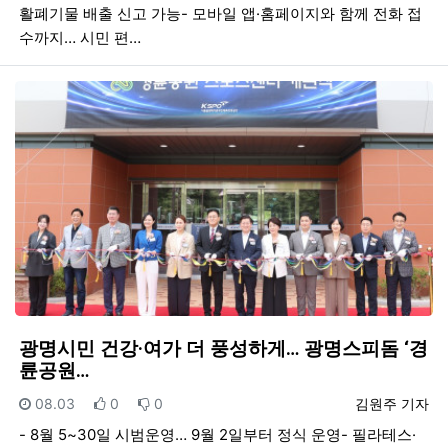
활폐기물 배출 신고 가능- 모바일 앱·홈페이지와 함께 전화 접
수까지… 시민 편…
광명시민 건강·여가 더 풍성하게… 광명스피돔 ‘경
륜공원…
등록일
추천
비추천
등록자
08.03
0
0
김원주 기자
- 8월 5~30일 시범운영… 9월 2일부터 정식 운영- 필라테스·