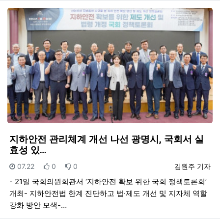
지하안전 관리체계 개선 나선 광명시, 국회서 실
효성 있…
등록일
추천
비추천
등록자
07.22
0
0
김원주 기자
- 21일 국회의원회관서 ‘지하안전 확보 위한 국회 정책토론회’
개최- 지하안전법 한계 진단하고 법·제도 개선 및 지자체 역할
강화 방안 모색-…