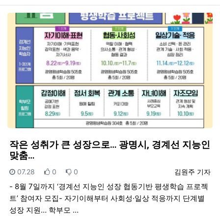
작은 성취가 큰 성장으로… 광명시, 경계선 지능인
맞춤…
등록일
추천
비추천
등록자
07.28
0
0
김원주 기자
- 8월 7일까지 ‘경계선 지능인 성장 협동기반 평생학습 프로젝
트’ 참여자 모집- 자기이해부터 사회성·일상 적응까지 단계별
성장 지원… 학부모 …