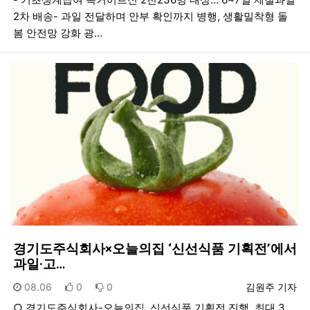
2차 배송- 과일 전달하며 안부 확인까지 병행, 생활밀착형 돌
봄 안전망 강화 광…
경기도주식회사×오늘의집 ‘신선식품 기획전’에서
과일·고…
등록일
추천
비추천
등록자
08.06
0
0
김원주 기자
○ 경기도주식회사-오늘의집, 신선식품 기획전 진행. 최대 3