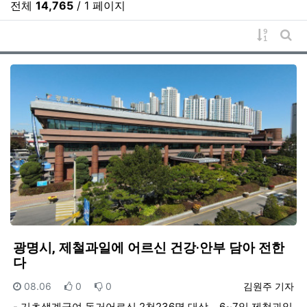
전체
14,765
/ 1 페이지
게시물 
게시
광명시, 제철과일에 어르신 건강·안부 담아 전한
다
등록일
추천
비추천
등록자
08.06
0
0
김원주 기자
- 기초생계급여 독거어르신 2천236명 대상… 6~7일 제철과일