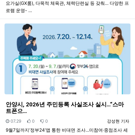
요가실(GX룸), 다목적 체육관, 체력단련실 등 갖춰… 다양한 프
로램 운영- …
안양시, 2026년 주민등록 사실조사 실시…“스마
트폰으…
등록일
추천
비추천
등록자
07.29
0
0
강성현 기자
9월7일까지‘정부24’앱 통한 비대면 조사…미참여·중점조사 세