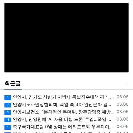
최근글
등록일
안양시, 경기도 상반기 지방세 특별징수대책 평가 ‘우수상’
08.06
1
등록일
안양시노사민정협의회, 폭염 속 3차 안전문화 캠페인 전개
08.06
2
등록일
안양시보건소, “본격적인 무더위, 장관감염증 예방에 각별한 주의 필요”
08.06
3
등록일
안양시, 안양천에 ‘AI 자율 비행 드론’ 투입…폭염 속 온열 질환 예방 계도
08.06
4
등록일
축구국가대표팀 9월 상대는 에콰도르와 우루과이, 9.10월 A매치 4연전 상대 모두 확정
08.06
5