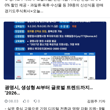
0% 할인 제공 - 과일류·육류·수산물 등 39종의 신선식품 판매
경기도주식회사×오늘…
광명시, 생성형 AI부터 글로벌 트렌드까지…
‘2026…
등록일
추천
비추천
등록자
08.03
0
0
김원주 기자
- 실무 중심 교육으로 기업 디지털 전환과 역량 강화 지원- 9월