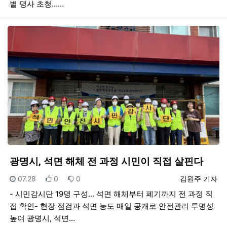
별 명사 초청……
광명시, 석면 해체 전 과정 시민이 직접 살핀다
등록일
추천
비추천
등록자
07.28
0
0
김원주 기자
- 시민감시단 19명 구성… 석면 해체부터 폐기까지 전 과정 직
접 확인- 현장 점검과 석면 농도 매일 공개로 안전관리 투명성
높여 광명시, 석면…