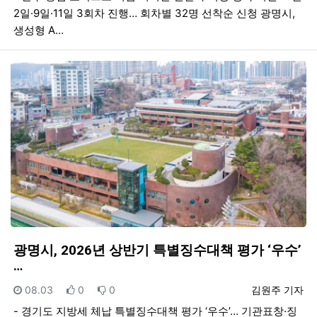
2일·9일·11일 3회차 진행… 회차별 32명 선착순 신청 광명시,
생성형 A…
광명시, 2026년 상반기 특별징수대책 평가 ‘우수’
…
등록일
추천
비추천
등록자
08.03
0
0
김원주 기자
- 경기도 지방세 체납 특별징수대책 평가 ‘우수’… 기관표창·징