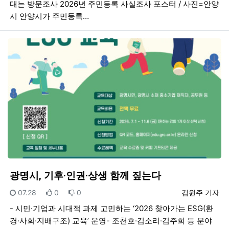
대는 방문조사 2026년 주민등록 사실조사 포스터 / 사진=안양
시 안양시가 주민등록…
광명시, 기후·인권·상생 함께 짚는다
등록일
추천
비추천
등록자
07.28
0
0
김원주 기자
- 시민·기업과 시대적 과제 고민하는 ‘2026 찾아가는 ESG(환
경·사회·지배구조) 교육’ 운영- 조천호·김소리·김주희 등 분야