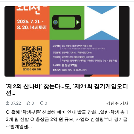
‘제2의 산나비’ 찾는다…도, ‘제21회 경기게임오디
션…
등록일
추천
비추천
등록자
07.22
0
0
김원주 기자
○ 올해 ‘학생부문’ 신설해 예비 인재 발굴 강화...일반·학생 총 1
3개 팀 선발 ○ 총상금 2억 원 규모, 사업화 컨설팅부터 경기글
로벌게임센…