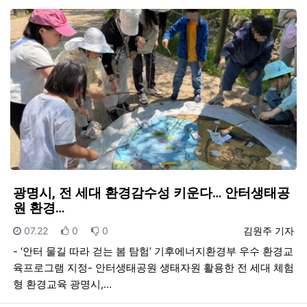
광명시, 전 세대 환경감수성 키운다… 안터생태공
원 환경…
등록일
추천
비추천
등록자
07.22
0
0
김원주 기자
- ‘안터 물길 따라 걷는 봄 탐험’ 기후에너지환경부 우수 환경교
육프로그램 지정- 안터생태공원 생태자원 활용한 전 세대 체험
형 환경교육 광명시,…