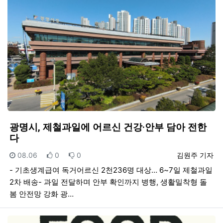
광명시, 제철과일에 어르신 건강·안부 담아 전한
다
등록일
추천
비추천
등록자
08.06
0
0
김원주 기자
- 기초생계급여 독거어르신 2천236명 대상… 6~7일 제철과일
2차 배송- 과일 전달하며 안부 확인까지 병행, 생활밀착형 돌
봄 안전망 강화 광…