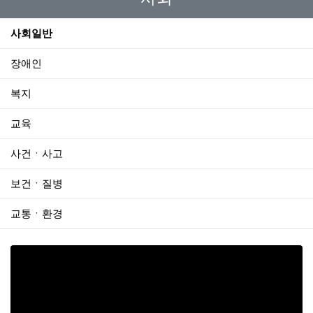
사회일반
장애인
복지
교육
사건ㆍ사고
보건ㆍ질병
교통ㆍ환경