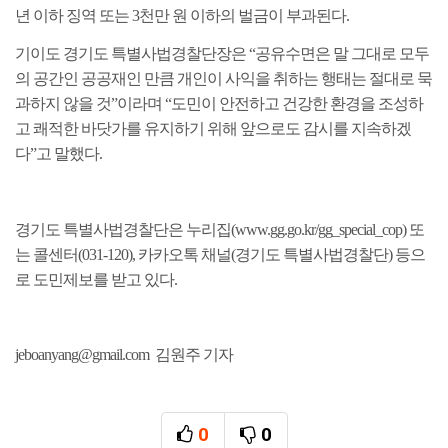
년 이하 징역 또는
3
천만 원 이하의 벌금이 부과된다
.
기이도 경기도 특별사법경찰단장은
“
공유수면은 말 그대로 모두
의 공간인
공
공재인
만큼 개인이 사
익을 취하는 행태는 절대로 묵
과하지 않을 것
”
이
라며
“
도민이 안전하고 건강한 환경을 조성하
고 쾌적한 바닷가를 유지하기
위해 앞으로도
감시를 지속하겠
다
”
고 말했다
.
경기도 특별사법경찰단은 누리집
(www.gg.go.kr/gg_special_cop)
또
는 콜센터
(
031-120),
카카오톡 채널
(
경기도 특별사법경찰단
)
등으
로 도민제보를 받고 있다
.
jeboanyang@gmail.com 김원주 기자
0
0