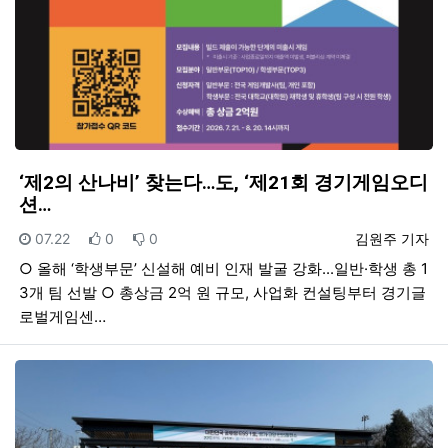
‘제2의 산나비’ 찾는다…도, ‘제21회 경기게임오디
션…
등록일
추천
비추천
등록자
07.22
0
0
김원주 기자
○ 올해 ‘학생부문’ 신설해 예비 인재 발굴 강화...일반·학생 총 1
3개 팀 선발 ○ 총상금 2억 원 규모, 사업화 컨설팅부터 경기글
로벌게임센…