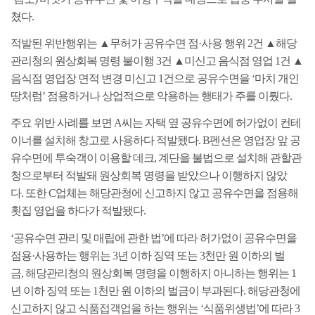
쳤다
.
적발된 위반행위는
▲
무허가 공유수면 점
·
사용 행위
2
건
▲
해당
관리청의
원상회복 명령 불이행
3
건
▲
미신고 음식점 영업
1
건
▲
음식점 영업장
면적
변경 미신고
1
건으로
공유수면을
‘
마치 개인
땅처럼
’
점용하거나 상업적
으로 악용하는 행태가 주를 이뤘다
.
주요 위반 사례를 보면
A
씨는 자택 옆 공유수면에 허가없이 컨테
이너를
설치
해 창고로 사용하다 적발됐다
. B
펜션은 영업장 앞 공
유수면에 투숙객
이 이용할 데크
,
계단을 불법으로 설치해 관할관
청으로부터 적발돼 원상회복
명령을 받았으나 이행하지 않았
다
.
또한
C
업체는 해당관청에 신고하지 않고
공유수면을 점용해
횟집 영업을 하다가 적발됐다
.
‘
공유수면 관리 및 매립에 관한 법
’
에 따라 허가없이 공유수면을
점용
·
사용
하는 행위는
3
년 이하 징역 또는
3
천만 원 이하의 벌
금
,
해당관리청의 원상
회복 명령을 이행하지 아니하는 행위는
1
년 이하 징역 또는
1
천만 원
이하의 벌금이 부과된다
.
해당관청에
신고하지 않고 식품접객업을 하는 행위
는
‘
식품위생법
’
에 따라
3