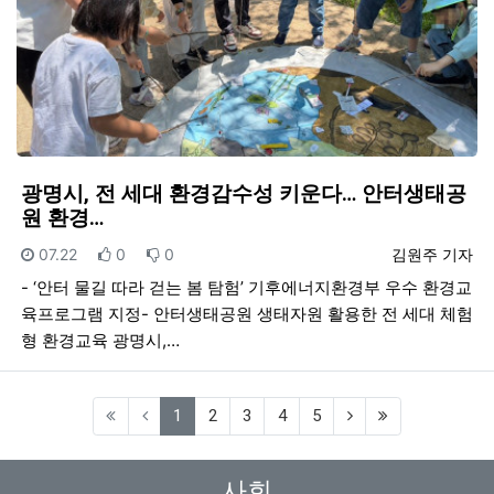
광명시, 전 세대 환경감수성 키운다… 안터생태공
원 환경…
등록일
추천
비추천
등록자
07.22
0
0
김원주 기자
- ‘안터 물길 따라 걷는 봄 탐험’ 기후에너지환경부 우수 환경교
육프로그램 지정- 안터생태공원 생태자원 활용한 전 세대 체험
형 환경교육 광명시,…
(current)
1
2
3
4
5
사회