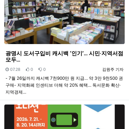
광명시 도서구입비 캐시백 ‘인기’… 시민·지역서점
모두…
등록일
추천
비추천
등록자
07.28
0
0
김원주 기자
- 7월 26일까지 캐시백 7천900만 원 지급… 약 3만 9천500 권
구매- 지역화폐 인센티브 더해 약 20% 혜택… 독서문화 확산·
지역경제…