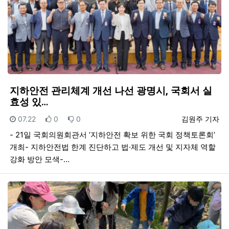
지하안전 관리체계 개선 나선 광명시, 국회서 실
효성 있…
등록일
추천
비추천
등록자
07.22
0
0
김원주 기자
- 21일 국회의원회관서 ‘지하안전 확보 위한 국회 정책토론회’
개최- 지하안전법 한계 진단하고 법·제도 개선 및 지자체 역할
강화 방안 모색-…