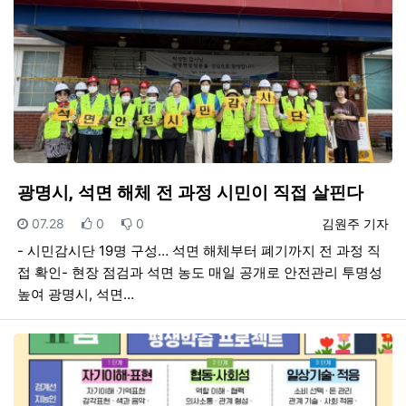
광명시, 석면 해체 전 과정 시민이 직접 살핀다
등록일
추천
비추천
등록자
07.28
0
0
김원주 기자
- 시민감시단 19명 구성… 석면 해체부터 폐기까지 전 과정 직
접 확인- 현장 점검과 석면 농도 매일 공개로 안전관리 투명성
높여 광명시, 석면…