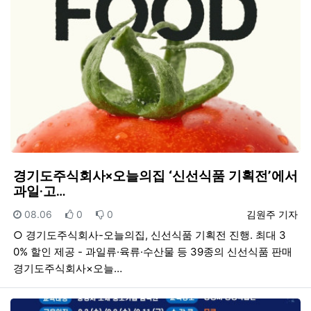
경기도주식회사×오늘의집 ‘신선식품 기획전’에서
과일·고…
등록일
추천
비추천
등록자
08.06
0
0
김원주 기자
○ 경기도주식회사-오늘의집, 신선식품 기획전 진행. 최대 3
0% 할인 제공 - 과일류·육류·수산물 등 39종의 신선식품 판매
경기도주식회사×오늘…