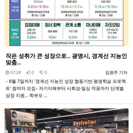
작은 성취가 큰 성장으로… 광명시, 경계선 지능인
맞춤…
등록일
추천
비추천
등록자
07.28
0
0
김원주 기자
- 8월 7일까지 ‘경계선 지능인 성장 협동기반 평생학습 프로젝
트’ 참여자 모집- 자기이해부터 사회성·일상 적응까지 단계별
성장 지원… 학부모 …