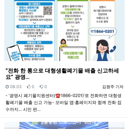
“전화 한 통으로 대형생활폐기물 배출 신고하세
요” 광명…
등록일
추천
비추천
등록자
08.03
0
0
김원주 기자
- ‘광명시 폐기물지원센터(☎1866-0201)’로 전화하면 대형생
활폐기물 배출 신고 가능- 모바일 앱·홈페이지와 함께 전화 접
수까지… 시민 편…