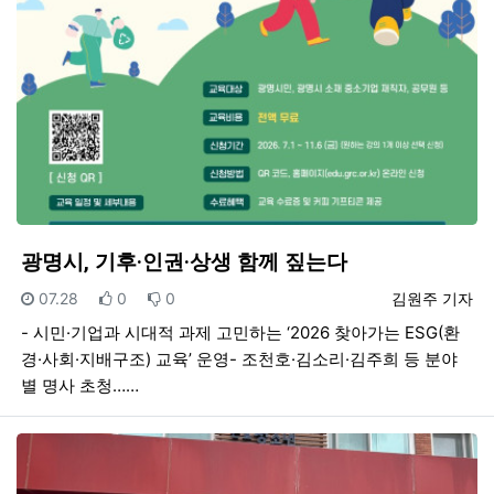
광명시, 기후·인권·상생 함께 짚는다
등록일
추천
비추천
등록자
07.28
0
0
김원주 기자
- 시민·기업과 시대적 과제 고민하는 ‘2026 찾아가는 ESG(환
경·사회·지배구조) 교육’ 운영- 조천호·김소리·김주희 등 분야
별 명사 초청……