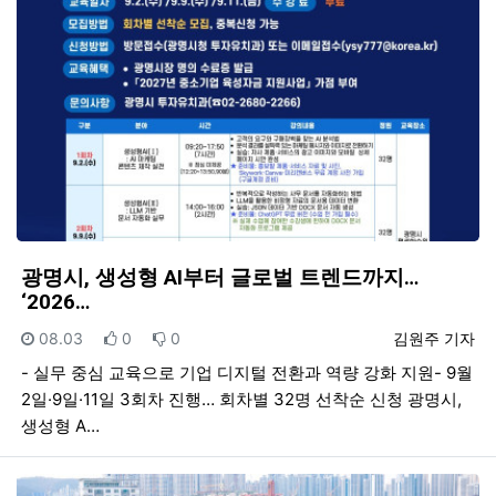
광명시, 생성형 AI부터 글로벌 트렌드까지…
‘2026…
등록일
추천
비추천
등록자
08.03
0
0
김원주 기자
- 실무 중심 교육으로 기업 디지털 전환과 역량 강화 지원- 9월
2일·9일·11일 3회차 진행… 회차별 32명 선착순 신청 광명시,
생성형 A…