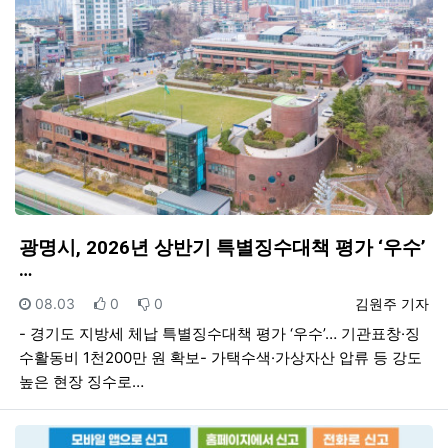
광명시, 2026년 상반기 특별징수대책 평가 ‘우수’
…
등록일
추천
비추천
등록자
08.03
0
0
김원주 기자
- 경기도 지방세 체납 특별징수대책 평가 ‘우수’… 기관표창·징
수활동비 1천200만 원 확보- 가택수색·가상자산 압류 등 강도
높은 현장 징수로…