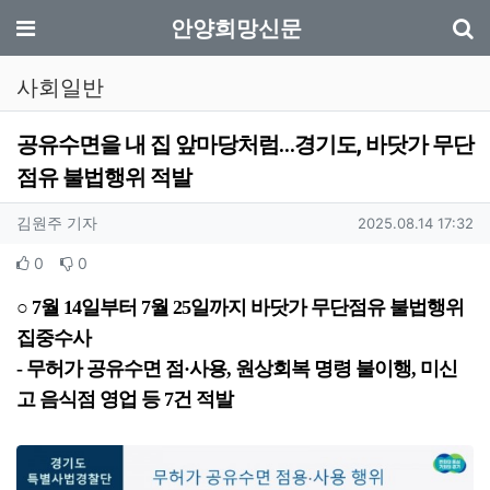
기
메뉴
안양희망신문
사회일반
공유수면을 내 집 앞마당처럼…경기도, 바닷가 무단
점유 불법행위 적발
작성자 정보
작성
작성일
김원주 기자
2025.08.14 17:32
컨텐츠 정보
추천
비추천
0
0
본문
○ 7월 14일부터 7월 25일까지 바닷가 무단점유 불법행위
집중수사
- 무허가 공유수면 점·사용, 원상회복 명령 불이행, 미신
고 음식점 영업 등 7건 적발