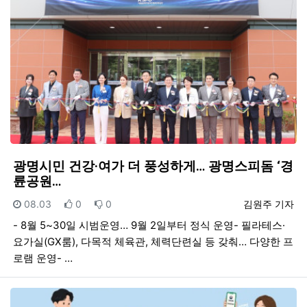
광명시민 건강·여가 더 풍성하게… 광명스피돔 ‘경
륜공원…
등록일
추천
비추천
등록자
08.03
0
0
김원주 기자
- 8월 5~30일 시범운영… 9월 2일부터 정식 운영- 필라테스·
요가실(GX룸), 다목적 체육관, 체력단련실 등 갖춰… 다양한 프
로램 운영- …