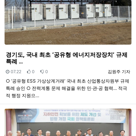
경기도, 국내 최초 ‘공유형 에너지저장장치’ 규제
특례 …
등록일
추천
비추천
등록자
07.22
0
0
김원주 기자
○ ‘공유형 ESS 가상상계거래’ 국내 최초 산업통상자원부 규제
특례 승인 ○ 전력계통 문제 해결을 위한 민·관·공 협력... 적극
적 행정 지원으…