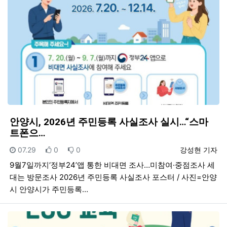
안양시, 2026년 주민등록 사실조사 실시…“스마
트폰으…
등록일
추천
비추천
등록자
07.29
0
0
강성현 기자
9월7일까지‘정부24’앱 통한 비대면 조사…미참여·중점조사 세
대는 방문조사 2026년 주민등록 사실조사 포스터 / 사진=안양
시 안양시가 주민등록…