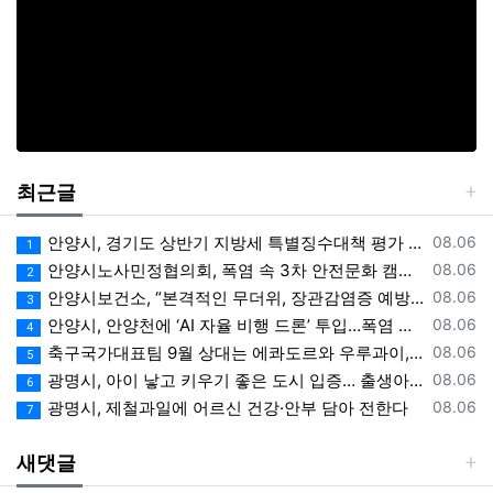
최근글
등록일
안양시, 경기도 상반기 지방세 특별징수대책 평가 ‘우수상’
08.06
1
등록일
안양시노사민정협의회, 폭염 속 3차 안전문화 캠페인 전개
08.06
2
등록일
안양시보건소, “본격적인 무더위, 장관감염증 예방에 각별한 주의 필요”
08.06
3
등록일
안양시, 안양천에 ‘AI 자율 비행 드론’ 투입…폭염 속 온열 질환 예방 계도
08.06
4
등록일
축구국가대표팀 9월 상대는 에콰도르와 우루과이, 9.10월 A매치 4연전 상대 모두 확정
08.06
5
등록일
광명시, 아이 낳고 키우기 좋은 도시 입증… 출생아 증가율 경기도 1위
08.06
6
등록일
광명시, 제철과일에 어르신 건강·안부 담아 전한다
08.06
7
새댓글