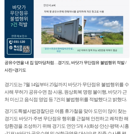
공유수면을 내 집 앞마당처럼…경기도, 바닷가 무단점유 불법행위 적발
/
사진=경기도
경기도는
7
월
14
일부터
25
일까지 바닷가 무단점유 불법행위를 수
사해 무허
가 공유수면 점
·
사용
,
원상회복 명령 불이행
,
바닷가 근
처 미신고 음식점 영업 등
7
건의 불법행위를 적발했다고 밝혔다
.
경기도특별사법경찰단은 여름 휴가철을 맞아 도민이 많이 찾는
경기도 바닷가 주변 무단점유 행위를 근절해 안전하고 쾌적한 해
양환경을 조성하기
위해 경기도 연안
5
개 시
(
화성
·
안산
·
평택
·
시흥
·
김포
)
바닷가 공유수면 및 어항구역을 대상으로 집중 수사를 펼