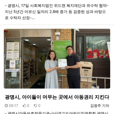
- 광명시, 17일 사회복지법인 위드캔 복지재단과 위수탁 협약-
지난 5년간 어르신 일자리 2.8배 증가 등 검증된 성과 바탕으
로 수탁자 선정-…
광명시, 아이들이 머무는 곳에서 아동권리 지킨다
등록일
추천
비추천
등록자
06.17
0
0
김원주 기자
- 광명시아동보호전문기관-(사)경기도어린이집연합회 광명시