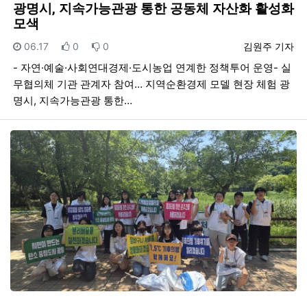
광명시, 지속가능관광 통한 공동체 자산화 활성화
모색
등록일
추천
비추천
등록자
06.17
0
0
김원주 기자
- 자연·예술·사회연대경제·도시농업 연계한 정책투어 운영- 실
무협의체 기관 관계자 참여… 지역순환경제 모델 현장 체험 광
명시, 지속가능관광 통한…