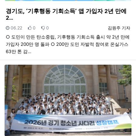
경기도, ‘기후행동 기회소득’ 앱 가입자 2년 만에
2…
등록일
추천
비추천
등록자
06.22
0
0
김원주 기자
○ 도민이 만든 탄소중립, 기후행동 기회소득 출시 약 2년 만에
가입자 200만 명 돌파 ○ 200만 도민 자발적 참여로 온실가스
63만 톤 감…