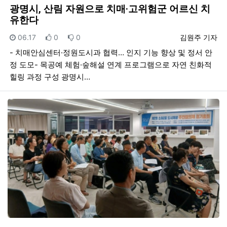
광명시, 산림 자원으로 치매·고위험군 어르신 치
유한다
등록일
추천
비추천
등록자
06.17
0
0
김원주 기자
- 치매안심센터·정원도시과 협력… 인지 기능 향상 및 정서 안
정 도모- 목공예 체험·숲해설 연계 프로그램으로 자연 친화적
힐링 과정 구성 광명시…