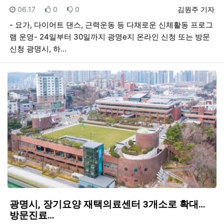
등록일
추천
비추천
등록자
06.17
0
0
김원주 기자
- 요가, 다이어트 댄스, 근력운동 등 다채로운 신체활동 프로그
램 운영- 24일부터 30일까지 광명e지 온라인 신청 또는 방문
신청 광명시, 하…
광명시, 장기요양 재택의료센터 3개소로 확대…
방문진료…