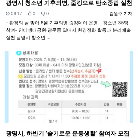
광명시 청소년 기후의병, 줍킹으로 탄소중립 실천
등록일
추천
비추천
등록자
06.17
0
0
김원주 기자
- 환경의 날 맞아 6월 기후의병 줍킹데이 운영… 청소년 35명
참여- 안터생태공원·광문중 일대서 환경정화 활동과 분리배출
실천 광명시 청소년 …
광명시, 하반기 ‘슬기로운 운동생활’ 참여자 모집