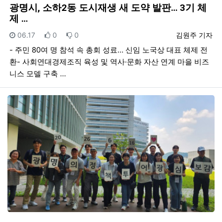
광명시, 소하2동 도시재생 새 도약 발판… 3기 체
제 …
등록일
추천
비추천
등록자
06.17
0
0
김원주 기자
- 주민 80여 명 참석 속 총회 성료… 신임 노국상 대표 체제 전
환- 사회연대경제조직 육성 및 역사·문화 자산 연계 마을 비즈
니스 모델 구축 …