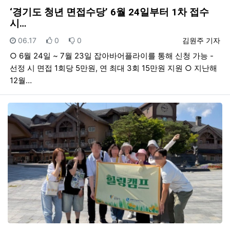
‘경기도 청년 면접수당’ 6월 24일부터 1차 접수
시…
등록일
추천
비추천
등록자
06.17
0
0
김원주 기자
○ 6월 24일 ~ 7월 23일 잡아바어플라이를 통해 신청 가능 -
선정 시 면접 1회당 5만원, 연 최대 3회 15만원 지원 ○ 지난해
12월…