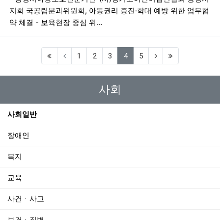
지회 국공립분과위원회, 아동권리 증진·학대 예방 위한 업무협
약 체결 - 보육현장 중심 위…
(current)
1
2
3
4
5
사회
사회일반
장애인
복지
교육
사건ㆍ사고
보건ㆍ질병