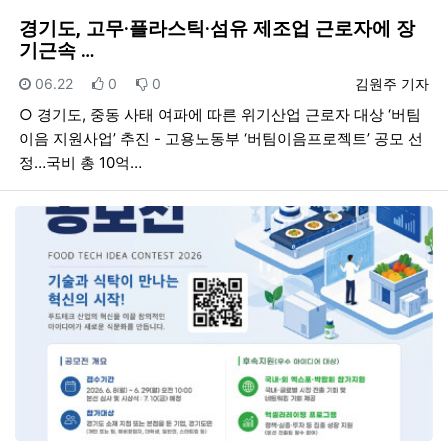
경기도, 고무·플라스틱·섬유 제조업 근로자에 장
기근속 …
등록일
추천
비추천
등록자
06.22
0
0
김원주 기자
○ 경기도, 중동 사태 여파에 따른 위기산업 근로자 대상 ‘버팀
이음 지원사업’ 추진 - 고용노동부 ‘버팀이음프로젝트’ 공모 선
정…국비 총 10억…