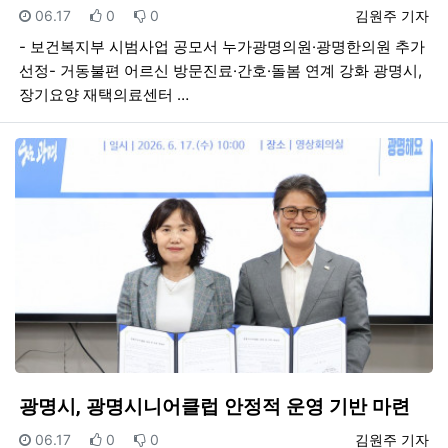
등록일
추천
비추천
등록자
06.17
0
0
김원주 기자
- 보건복지부 시범사업 공모서 누가광명의원·광명한의원 추가
선정- 거동불편 어르신 방문진료·간호·돌봄 연계 강화 광명시,
장기요양 재택의료센터 …
광명시, 광명시니어클럽 안정적 운영 기반 마련
등록일
추천
비추천
등록자
06.17
0
0
김원주 기자