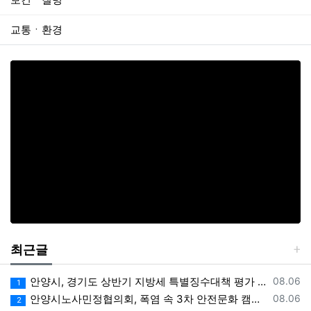
교통ㆍ환경
최근글
등록일
안양시, 경기도 상반기 지방세 특별징수대책 평가 ‘우수상’
08.06
1
등록일
안양시노사민정협의회, 폭염 속 3차 안전문화 캠페인 전개
08.06
2