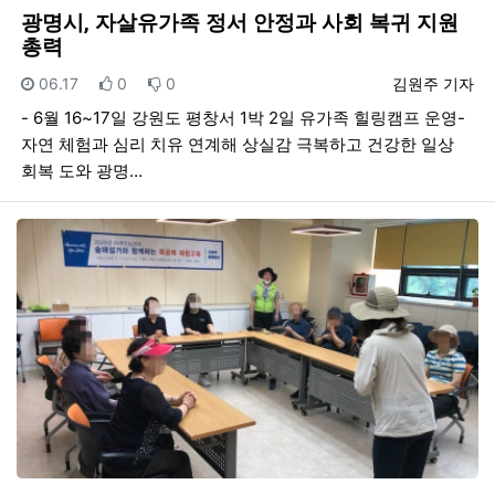
광명시, 자살유가족 정서 안정과 사회 복귀 지원
총력
등록일
추천
비추천
등록자
06.17
0
0
김원주 기자
- 6월 16~17일 강원도 평창서 1박 2일 유가족 힐링캠프 운영-
자연 체험과 심리 치유 연계해 상실감 극복하고 건강한 일상
회복 도와 광명…