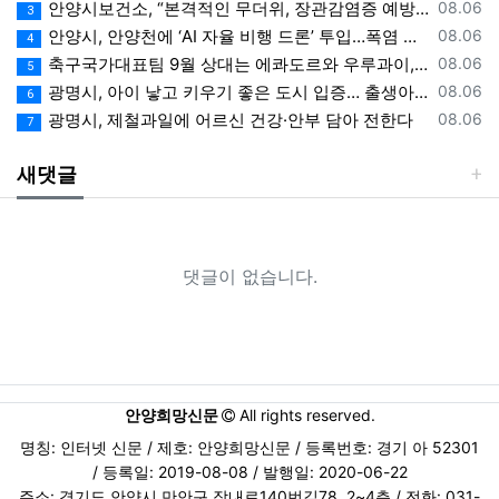
등록일
안양시보건소, “본격적인 무더위, 장관감염증 예방에 각별한 주의 필요”
08.06
3
등록일
안양시, 안양천에 ‘AI 자율 비행 드론’ 투입…폭염 속 온열 질환 예방 계도
08.06
4
등록일
축구국가대표팀 9월 상대는 에콰도르와 우루과이, 9.10월 A매치 4연전 상대 모두 확정
08.06
5
등록일
광명시, 아이 낳고 키우기 좋은 도시 입증… 출생아 증가율 경기도 1위
08.06
6
등록일
광명시, 제철과일에 어르신 건강·안부 담아 전한다
08.06
7
새댓글
댓글이 없습니다.
안양희망신문
All rights reserved.
명칭: 인터넷 신문 / 제호: 안양희망신문 / 등록번호: 경기 아 52301
/ 등록일: 2019-08-08 / 발행일: 2020-06-22
주소: 경기도 안양시 만안구 장내로140번길78, 2~4층 / 전화: 031-