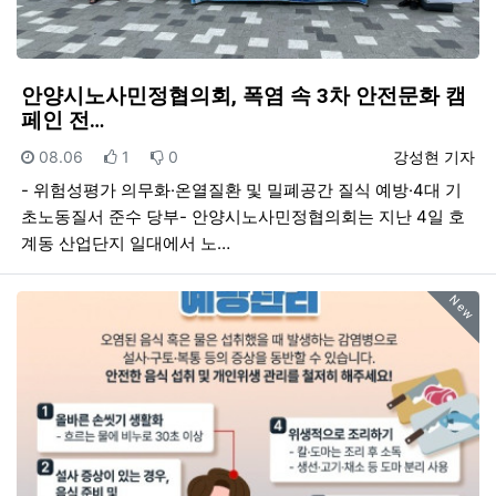
안양시노사민정협의회, 폭염 속 3차 안전문화 캠
페인 전…
등록일
추천
비추천
등록자
08.06
1
0
강성현 기자
- 위험성평가 의무화·온열질환 및 밀폐공간 질식 예방·4대 기
초노동질서 준수 당부- 안양시노사민정협의회는 지난 4일 호
계동 산업단지 일대에서 노…
New