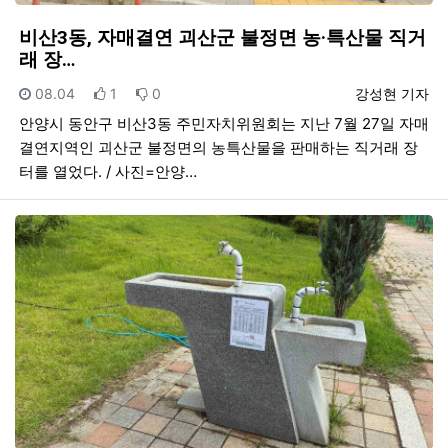
비산3동, 자매결연 괴산군 불정면 농·특산물 직거
래 장…
등록일
추천
비추천
등록자
08.04
1
0
강성현 기자
안양시 동안구 비산3동 주민자치위원회는 지난 7월 27일 자매
결연지역인 괴산군 불정면의 농특산물을 판매하는 직거래 장
터를 열었다. / 사진=안양…