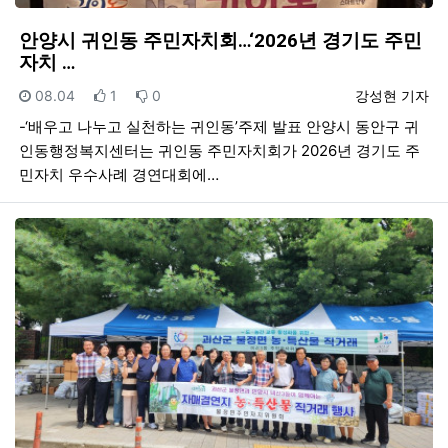
안양시 귀인동 주민자치회…‘2026년 경기도 주민
자치 …
등록일
추천
비추천
등록자
08.04
1
0
강성현 기자
-‘배우고 나누고 실천하는 귀인동’주제 발표 안양시 동안구 귀
인동행정복지센터는 귀인동 주민자치회가 2026년 경기도 주
민자치 우수사례 경연대회에…