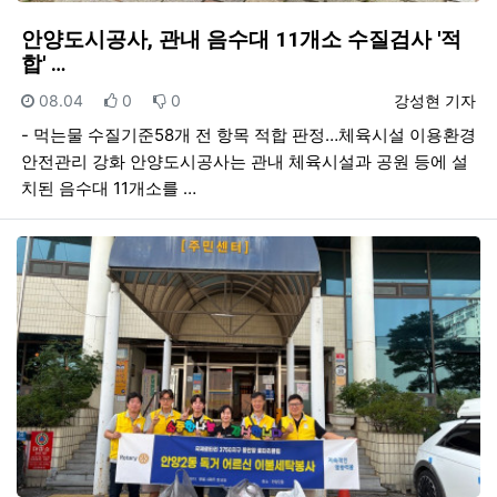
안양도시공사, 관내 음수대 11개소 수질검사 '적
합' …
등록일
추천
비추천
등록자
08.04
0
0
강성현 기자
- 먹는물 수질기준58개 전 항목 적합 판정…체육시설 이용환경
안전관리 강화 안양도시공사는 관내 체육시설과 공원 등에 설
치된 음수대 11개소를 …