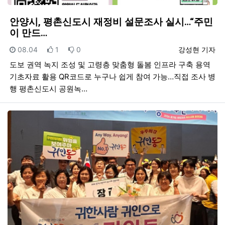
안양시, 평촌신도시 재정비 설문조사 실시…“주민
이 만드…
등록일
추천
비추천
등록자
08.04
1
0
강성현 기자
도보 권역 녹지 조성 및 고령층 맞춤형 돌봄 인프라 구축 용역
기초자료 활용 QR코드로 누구나 쉽게 참여 가능…직접 조사 병
행 평촌신도시 공원녹…