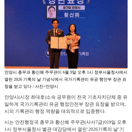
안양시 총무과 황신혜 주무관이 6월 9일 오후 1시 정부서울청사에서
열린 2026 기록의 날 기념식에서 국가기록관리 유공 행안부 장관 표
창을 받고 있다 / 사진=안양시
안양시
(
시장 최대호
)
소속 공무원이 전국 기초자치단체 중 유
일하게 국가기록관리 유공 행정안전부 장관 표창을 받으며
,
시의 기록관리 행정 역량을 대외적으로 입증했다
.
시는 안전행정국 총무과 황신혜 주무관
(
사서
7
급
)
이
9
일 오후
1
시 정부서울청사 별관 대강당에서 열린
‘2026
기록의 날
’
기