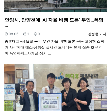
안양시, 안양천에 ‘AI 자율 비행 드론’ 투입…폭염
…
등록일
추천
비추천
등록자
08.06
1
0
강성현 기자
충훈대교~세월교 구간 무인 자율 비행 드론 운용 고정형 스피
커 사각지대 해소·상황실 실시간 모니터링 연계 집중 호우 이
어 폭염까지…사계절 상시 …