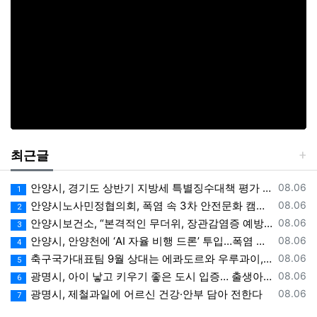
최근글
등록일
안양시, 경기도 상반기 지방세 특별징수대책 평가 ‘우수상’
08.06
1
등록일
안양시노사민정협의회, 폭염 속 3차 안전문화 캠페인 전개
08.06
2
등록일
안양시보건소, “본격적인 무더위, 장관감염증 예방에 각별한 주의 필요”
08.06
3
등록일
안양시, 안양천에 ‘AI 자율 비행 드론’ 투입…폭염 속 온열 질환 예방 계도
08.06
4
등록일
축구국가대표팀 9월 상대는 에콰도르와 우루과이, 9.10월 A매치 4연전 상대 모두 확정
08.06
5
등록일
광명시, 아이 낳고 키우기 좋은 도시 입증… 출생아 증가율 경기도 1위
08.06
6
등록일
광명시, 제철과일에 어르신 건강·안부 담아 전한다
08.06
7