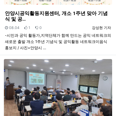
안양시공익활동지원센터, 개소 1주년 맞아 기념
식 및 공…
등록일
추천
비추천
등록자
08.04
1
0
강성현 기자
-시민과 공익 활동가,지역단체가 함께 만드는 공익 네트워크의
새로운 출발 개소 1주년 기념식 및 공익활동 네트워크이음식
홍보지 / 사진=안양시 …