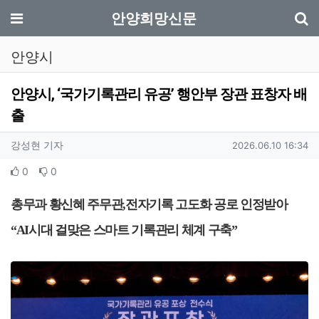
기
메뉴
안양희망신문
안양시
안양시, ‘국가기록관리 유공’ 행안부 장관 표창자 배
출
작성자 정보
작성
작성일
강성현 기자
2026.06.10 16:34
컨텐츠 정보
추천
비추천
0
0
본문
총무과 황신혜 주무관
,
전자기록 고도화 공로 인정받아
“AI
시대 걸맞은 스마트 기록관리 체계 구축
”