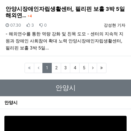
안양시장애인자립생활센터, 필리핀 보홀 3박 5일
댓글
해외연…
4
등록일
추천
비추천
등록자
07.30
3
0
강성현 기자
- 해외연수를 통한 역량 강화 및 친목 도모 - 센터의 지속적 지
원과 장애인 사회참여 확대 노력 안양시장애인자립생활센터,
필리핀 보홀 3박 5일…
(current)
1
2
3
4
5
안양시
안양시