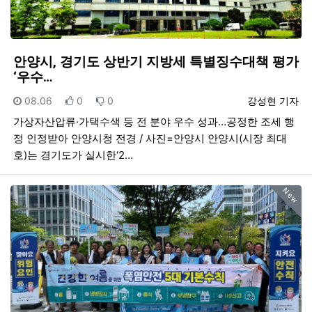
안양시, 경기도 상반기 지방세 특별징수대책 평가
‘우수…
등록일
추천
비추천
등록자
08.06
0
0
강성현 기자
가상자산압류·가택수색 등 전 분야 우수 성과…공정한 조세 행
정 인정받아 안양시청 전경 / 사진=안양시 안양시(시장 최대
호)는 경기도가 실시한‘2…
New