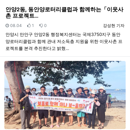
안양2동, 동안양로터리클럽과 함께하는「이웃사
촌 프로젝트…
등록일
추천
비추천
등록자
08.04
1
0
강성현 기자
안양시 만안구 안양2동 행정복지센터는 국제3750지구 동안
양로터리클럽과 함께 관내 저소득층 지원을 위한 이웃사촌 프
로젝트를 본격 추진한다고 밝혔…