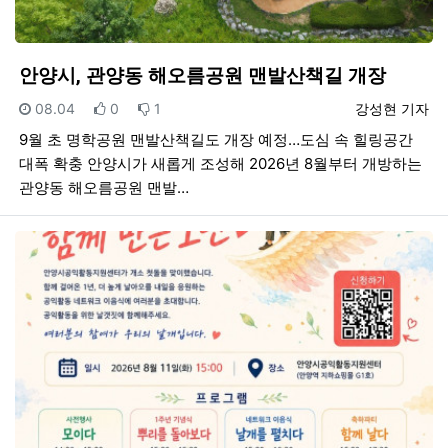
안양시, 관양동 해오름공원 맨발산책길 개장
등록일
추천
비추천
등록자
08.04
0
1
강성현 기자
9월 초 명학공원 맨발산책길도 개장 예정…도심 속 힐링공간
대폭 확충 안양시가 새롭게 조성해 2026년 8월부터 개방하는
관양동 해오름공원 맨발…