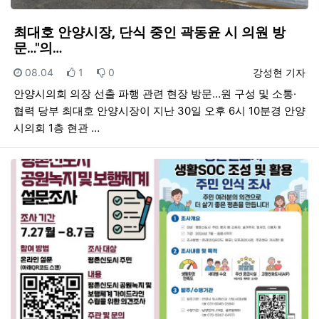
최대호 안양시장, 단식 중인 곽동윤 시 의원 방
문…"의…
등록일
추천
비추천
등록자
08.04
1
0
강성현 기자
안양시의회 의장 선출 파행 관련 현장 방문…원 구성 및 소통·
협력 당부 최대호 안양시장이 지난 30일 오후 6시 10분경 안양
시의회 1층 현관 …