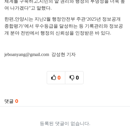
체계를 구축하고
,
시민의 알 권리와 행정의 투명성을 더욱 높
여 나가겠다
”
고 말했다
.
한편
,
안양시는 지난
2
월 행정안전부 주관
‘2025
년 정보공개
종합평가
’
에서 우수등급을 달성하는 등 기록관리와 정보공
개 분야 전반에서 행정의 신뢰성을 인정받은 바 있다
.
jeboanyang@gmail.com 강성현 기자
0
0
추천
비추천
관련자료
댓글
0
등록된 댓글이 없습니다.