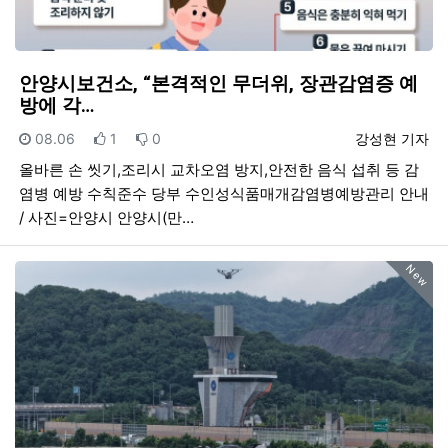
안양시보건소, “본격적인 무더위, 장관감염증 예
방에 각…
등록일
추천
비추천
등록자
08.06
1
0
강성현 기자
올바른 손 씻기,조리시 교차오염 방지,안전한 음식 섭취 등 감
염병 예방 수칙준수 당부 수인성식품매개감염병예방관리 안내
/ 사진=안양시 안양시(만…
New