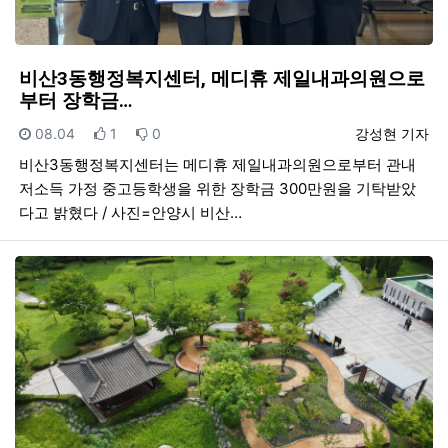
비산3동행정복지센터, 메디휴 제일내과의원으로
부터 장학금…
등록일
추천
비추천
등록자
08.04
1
0
강성현 기자
비산3동행정복지센터는 메디휴 제일내과의원으로부터 관내
저소득 가정 중고등학생을 위한 장학금 300만원을 기탁받았
다고 밝혔다 / 사진=안양시 비산…