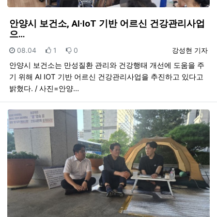
안양시 보건소, AI·IoT 기반 어르신 건강관리사업
으…
등록일
추천
비추천
등록자
08.04
1
0
강성현 기자
안양시 보건소는 만성질환 관리와 건강행태 개선에 도움을 주
기 위해 AI IOT 기반 어르신 건강관리사업을 추진하고 있다고
밝혔다. / 사진=안양…