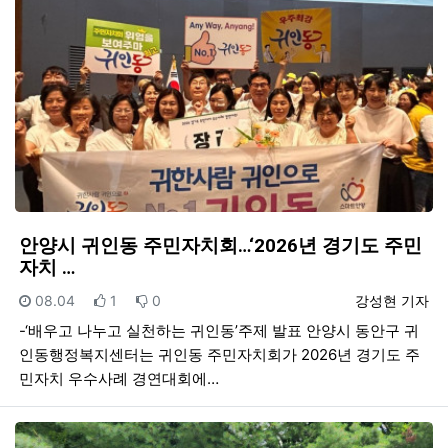
안양시 귀인동 주민자치회…‘2026년 경기도 주민
자치 …
등록일
추천
비추천
등록자
08.04
1
0
강성현 기자
-‘배우고 나누고 실천하는 귀인동’주제 발표 안양시 동안구 귀
인동행정복지센터는 귀인동 주민자치회가 2026년 경기도 주
민자치 우수사례 경연대회에…