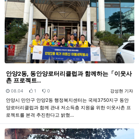
안양2동, 동안양로터리클럽과 함께하는「이웃사
촌 프로젝트…
등록일
추천
비추천
등록자
08.04
1
0
강성현 기자
안양시 만안구 안양2동 행정복지센터는 국제3750지구 동안
양로터리클럽과 함께 관내 저소득층 지원을 위한 이웃사촌 프
로젝트를 본격 추진한다고 밝혔…