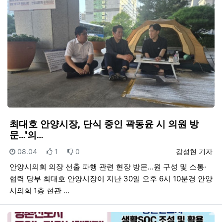
최대호 안양시장, 단식 중인 곽동윤 시 의원 방
문…"의…
등록일
추천
비추천
등록자
08.04
1
0
강성현 기자
안양시의회 의장 선출 파행 관련 현장 방문…원 구성 및 소통·
협력 당부 최대호 안양시장이 지난 30일 오후 6시 10분경 안양
시의회 1층 현관 …