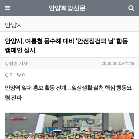
기
메뉴
안양희망신문
안양시
안양시, 여름철 풍수해 대비 ‘안전점검의 날’ 합동
캠페인 실시
작성자 정보
작성
작성일
강성현 기자
2026.06.09 11:19
컨텐츠 정보
추천
비추천
0
0
본문
안양역 일대 홍보 활동 전개
…
일상생활 실천 핵심 행동요
령 전파