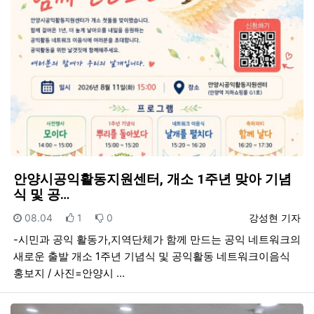
안양시공익활동지원센터, 개소 1주년 맞아 기념
식 및 공…
등록일
추천
비추천
등록자
08.04
1
0
강성현 기자
-시민과 공익 활동가,지역단체가 함께 만드는 공익 네트워크의
새로운 출발 개소 1주년 기념식 및 공익활동 네트워크이음식
홍보지 / 사진=안양시 …