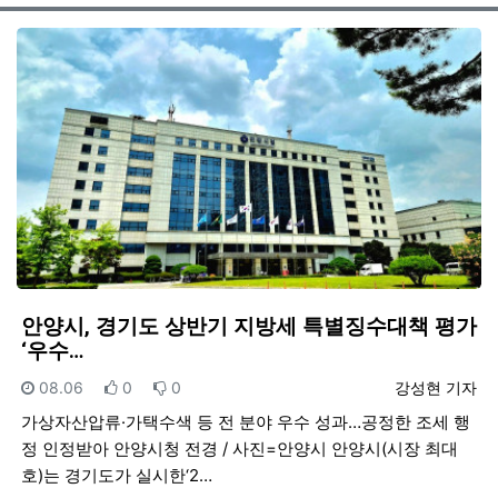
게시
안양시, 경기도 상반기 지방세 특별징수대책 평가
‘우수…
등록일
추천
비추천
등록자
08.06
0
0
강성현 기자
가상자산압류·가택수색 등 전 분야 우수 성과…공정한 조세 행
정 인정받아 안양시청 전경 / 사진=안양시 안양시(시장 최대
호)는 경기도가 실시한‘2…