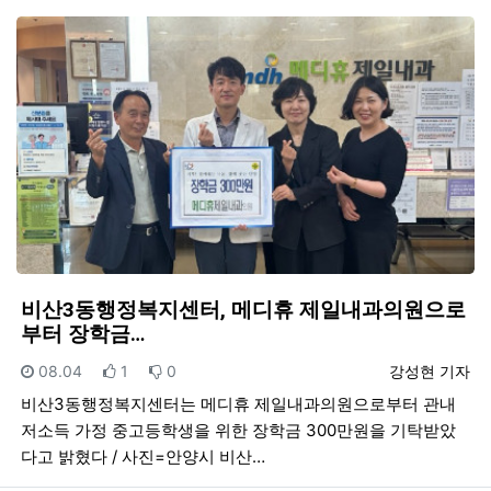
비산3동행정복지센터, 메디휴 제일내과의원으로
부터 장학금…
등록일
추천
비추천
등록자
08.04
1
0
강성현 기자
비산3동행정복지센터는 메디휴 제일내과의원으로부터 관내
저소득 가정 중고등학생을 위한 장학금 300만원을 기탁받았
다고 밝혔다 / 사진=안양시 비산…