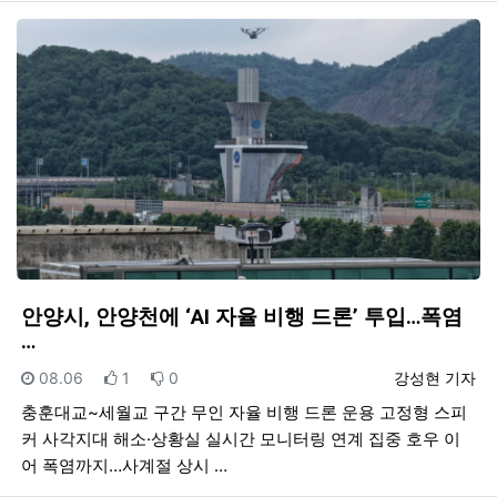
안양시, 안양천에 ‘AI 자율 비행 드론’ 투입…폭염
…
등록일
추천
비추천
등록자
08.06
1
0
강성현 기자
충훈대교~세월교 구간 무인 자율 비행 드론 운용 고정형 스피
커 사각지대 해소·상황실 실시간 모니터링 연계 집중 호우 이
어 폭염까지…사계절 상시 …