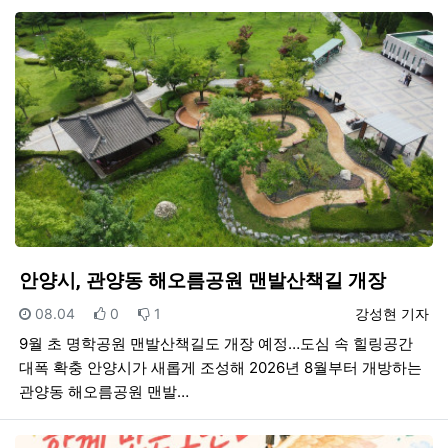
안양시, 관양동 해오름공원 맨발산책길 개장
등록일
추천
비추천
등록자
08.04
0
1
강성현 기자
9월 초 명학공원 맨발산책길도 개장 예정…도심 속 힐링공간
대폭 확충 안양시가 새롭게 조성해 2026년 8월부터 개방하는
관양동 해오름공원 맨발…