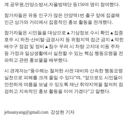
계 공무원
,
안양소방서
,
자율방재단 등
150
여 명이 참여했다
.
참가자들은 유동 인구가 많은 안양역
1
번 출구 앞에 집결해
인근 상가와 거리에서 집중적인 홍보 활동을 전개했다
.
참가자들은 시민들을 대상으로
▲
기상정보 수시 확인
▲
집중
호우 시 하천
·
산비탈
·
급경사지 등 위험지역 접근 금지
▲
막힌
배수구 점검 및 정비
▲
침수 우려 시 차량 고지대 이동 주차
등 가정과 일상생활에서 실천할 수 있는 핵심 행동요령을 전
파하고 관련 홍보물을 배부했다
.
시 관계자는
“
풍수해는 철저한 사전 대비와 신속한 행동요령
실천으로 피해를 크게 줄일 수 있다
”
며
, “
앞으로도 시민들이
안전하게 여름을 보낼 수 있도록 재난 취약지역을 철저히 점
검하고 지속적인 홍보 활동을 이어 가겠다
”
고 말했다
.
jeboanyang@gmail.com 강성현 기자