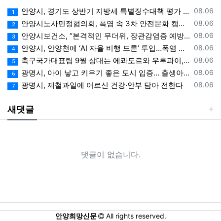
등록일
안양시, 경기도 상반기 지방세 특별징수대책 평가 ‘우수상’
08.06
1
등록일
안양시노사민정협의회, 폭염 속 3차 안전문화 캠페인 전개
08.06
2
등록일
안양시보건소, “본격적인 무더위, 장관감염증 예방에 각별한 주의 필요”
08.06
3
등록일
안양시, 안양천에 ‘AI 자율 비행 드론’ 투입…폭염 속 온열 질환 예방 계도
08.06
4
등록일
축구국가대표팀 9월 상대는 에콰도르와 우루과이, 9.10월 A매치 4연전 상대 모두 확정
08.06
5
등록일
광명시, 아이 낳고 키우기 좋은 도시 입증… 출생아 증가율 경기도 1위
08.06
6
등록일
광명시, 제철과일에 어르신 건강·안부 담아 전한다
08.06
7
새댓글
댓글이 없습니다.
안양희망신문
All rights reserved.