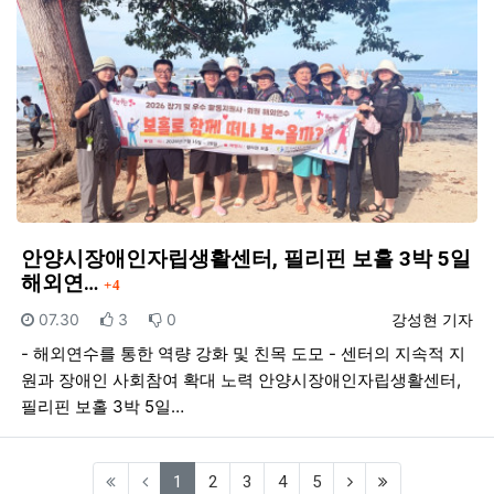
안양시장애인자립생활센터, 필리핀 보홀 3박 5일
댓글
해외연…
4
등록일
추천
비추천
등록자
07.30
3
0
강성현 기자
- 해외연수를 통한 역량 강화 및 친목 도모 - 센터의 지속적 지
원과 장애인 사회참여 확대 노력 안양시장애인자립생활센터,
필리핀 보홀 3박 5일…
(current)
1
2
3
4
5