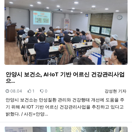
안양시 보건소, AI·IoT 기반 어르신 건강관리사업
으…
등록일
추천
비추천
등록자
08.04
1
0
강성현 기자
안양시 보건소는 만성질환 관리와 건강행태 개선에 도움을 주
기 위해 AI IOT 기반 어르신 건강관리사업을 추진하고 있다고
밝혔다. / 사진=안양…