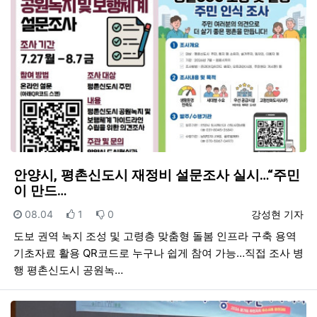
안양시, 평촌신도시 재정비 설문조사 실시…“주민
이 만드…
등록일
추천
비추천
등록자
08.04
1
0
강성현 기자
도보 권역 녹지 조성 및 고령층 맞춤형 돌봄 인프라 구축 용역
기초자료 활용 QR코드로 누구나 쉽게 참여 가능…직접 조사 병
행 평촌신도시 공원녹…