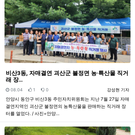
비산3동, 자매결연 괴산군 불정면 농·특산물 직거
래 장…
등록일
추천
비추천
등록자
08.04
1
0
강성현 기자
안양시 동안구 비산3동 주민자치위원회는 지난 7월 27일 자매
결연지역인 괴산군 불정면의 농특산물을 판매하는 직거래 장
터를 열었다. / 사진=안양…