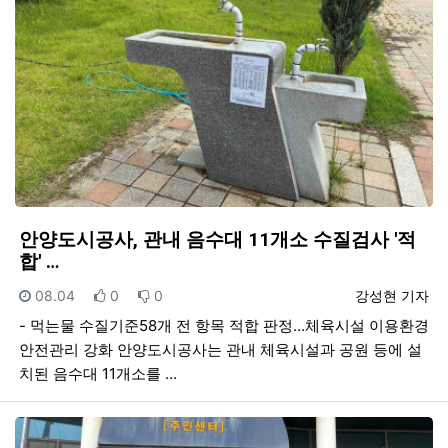
안양도시공사, 관내 음수대 11개소 수질검사 '적
합' …
등록일
추천
비추천
등록자
08.04
0
0
강성현 기자
- 먹는물 수질기준58개 전 항목 적합 판정…체육시설 이용환경
안전관리 강화 안양도시공사는 관내 체육시설과 공원 등에 설
치된 음수대 11개소를 …