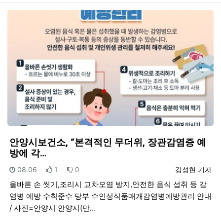
안양시보건소, “본격적인 무더위, 장관감염증 예
방에 각…
등록일
추천
비추천
등록자
08.06
1
0
강성현 기자
올바른 손 씻기,조리시 교차오염 방지,안전한 음식 섭취 등 감
염병 예방 수칙준수 당부 수인성식품매개감염병예방관리 안내
/ 사진=안양시 안양시(만…