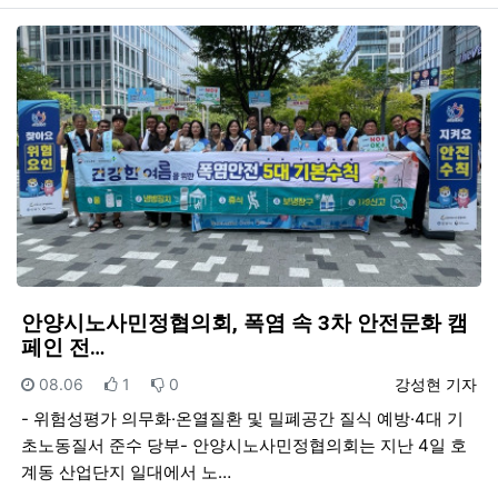
안양시노사민정협의회, 폭염 속 3차 안전문화 캠
페인 전…
등록일
추천
비추천
등록자
08.06
1
0
강성현 기자
- 위험성평가 의무화·온열질환 및 밀폐공간 질식 예방·4대 기
초노동질서 준수 당부- 안양시노사민정협의회는 지난 4일 호
계동 산업단지 일대에서 노…