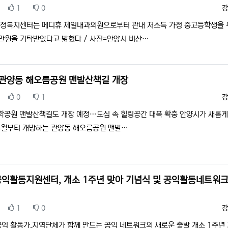
추천
비추천
등
1
0
강
정복지센터는 메디휴 제일내과의원으로부터 관내 저소득 가정 중고등학생을 
0만원을 기탁받았다고 밝혔다 / 사진=안양시 비산…
 관양동 해오름공원 맨발산책길 개장
추천
비추천
등
0
1
강
명학공원 맨발산책길도 개장 예정…도심 속 힐링공간 대폭 확충 안양시가 새롭
 8월부터 개방하는 관양동 해오름공원 맨발…
익활동지원센터, 개소 1주년 맞아 기념식 및 공익활동네트워크
추천
비추천
등
1
0
강
공익 활동가,지역단체가 함께 만드는 공익 네트워크의 새로운 출발 개소 1주년