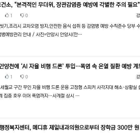
건소, “본격적인 무더위, 장관감염증 예방에 각별한 주의 필요
추천
비추천
등
1
0
강
 씻기,조리시 교차오염 방지,안전한 음식 섭취 등 감염병 예방 수칙준수 당부 
병예방관리 안내 / 사진=안양시 안양시(만…
안양천에 ‘AI 자율 비행 드론’ 투입…폭염 속 온열 질환 예방 계
추천
비추천
등
1
0
강
세월교 구간 무인 자율 비행 드론 운용 고정형 스피커 사각지대 해소·상황실 
계 집중 호우 이어 폭염까지…사계절 상시 …
행정복지센터, 메디휴 제일내과의원으로부터 장학금 300만 원