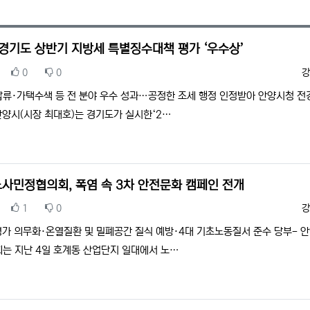
 경기도 상반기 지방세 특별징수대책 평가 ‘우수상’
추천
비추천
등
0
0
강
류·가택수색 등 전 분야 우수 성과…공정한 조세 행정 인정받아 안양시청 전경
안양시(시장 최대호)는 경기도가 실시한‘2…
사민정협의회, 폭염 속 3차 안전문화 캠페인 전개
추천
비추천
등
1
0
강
평가 의무화·온열질환 및 밀폐공간 질식 예방·4대 기초노동질서 준수 당부- 
는 지난 4일 호계동 산업단지 일대에서 노…