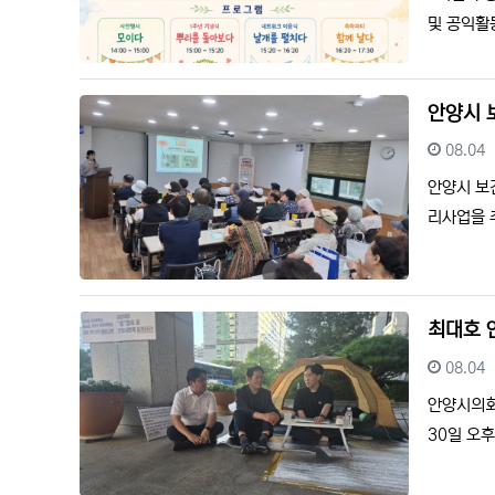
및 공익활
안양시 
등록일
08.04
안양시 보
리사업을 
최대호 
등록일
08.04
안양시의회
30일 오후