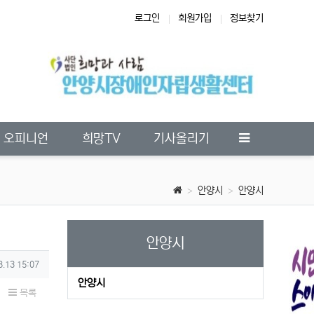
로그인
회원가입
정보찾기
오피니언
희망TV
기사올리기
안양시
안양시
안양시
8.13 15:07
안양시
목록