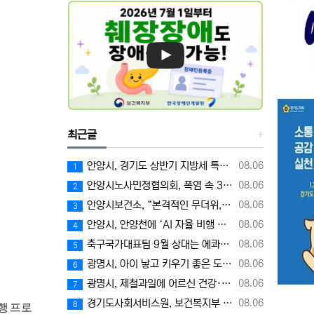
최근글
등록일
안양시, 경기도 상반기 지방세 특별징수대책 평가 ‘우수상’
08.06
1
등록일
안양시노사민정협의회, 폭염 속 3차 안전문화 캠페인 전개
08.06
2
등록일
안양시보건소, “본격적인 무더위, 장관감염증 예방에 각별한 주의 필요”
08.06
3
등록일
안양시, 안양천에 ‘AI 자율 비행 드론’ 투입…폭염 속 온열 질환 예방 계도
08.06
4
등록일
축구국가대표팀 9월 상대는 에콰도르와 우루과이, 9.10월 A매치 4연전 상대 모두 확정
08.06
5
등록일
광명시, 아이 낳고 키우기 좋은 도시 입증… 출생아 증가율 경기도 1위
08.06
6
등록일
광명시, 제철과일에 어르신 건강·안부 담아 전한다
08.06
7
등록일
경기도사회서비스원, 보건복지부 경영평가 2년 연속 A등급 달성
08.06
8
행 프로