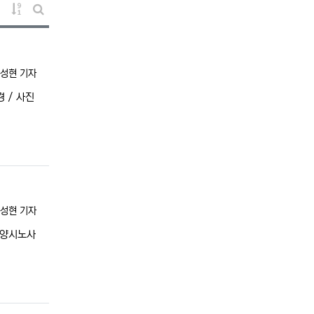
게시물 정렬
게시판 검색
록자
성현 기자
 / 사진
록자
성현 기자
안양시노사