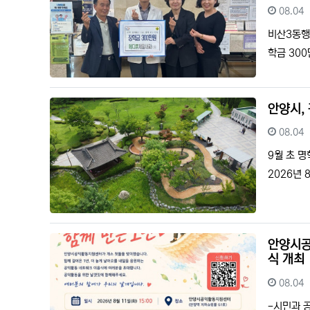
등록일
08.04
비산3동행
학금 30
안양시,
등록일
08.04
9월 초 
2026년
안양시공
식 개최
등록일
08.04
-시민과 