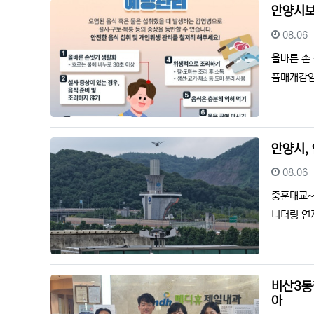
안양시보
등록일
08.06
올바른 손
품매개감염
안양시, 
등록일
08.06
충훈대교~
니터링 연
비산3동
아