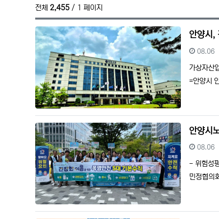
전체
2,455
/ 1 페이지
안양시,
등록일
08.06
가상자산압
=안양시 
안양시노
등록일
08.06
- 위험성
민정협의회