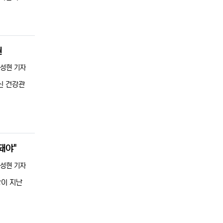
원
록자
성현 기자
신 건강관
돼야"
록자
성현 기자
장이 지난