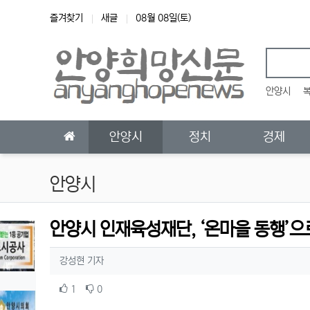
상단 네비
즐겨찾기
새글
08월 08일(토)
안양시
메인 메뉴
안양시
정치
경제
안양시
안양시 인재육성재단, ‘온마을 동행’으
작성자 정보
작성
강성현 기자
컨텐츠 정보
추천
비추천
1
0