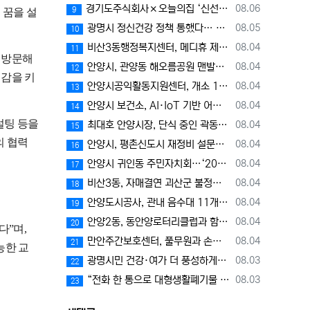
등록일
경기도주식회사×오늘의집 ‘신선식품 기획전’에서 과일·고기 최대 30% 할인
08.06
9
 꿈을 설
등록일
광명시 정신건강 정책 통했다… 시민 마음건강, 경기도 최고 수준
08.05
10
등록일
비산3동행정복지센터, 메디휴 제일내과의원으로부터 장학금 300만 원 기탁받아
08.04
11
 방문해
등록일
안양시, 관양동 해오름공원 맨발산책길 개장
08.04
12
신감을 키
등록일
안양시공익활동지원센터, 개소 1주년 맞아 기념식 및 공익활동네트워크 이음식 개최
08.04
13
등록일
안양시 보건소, AI·IoT 기반 어르신 건강관리사업으로 건강한 노후 지원
08.04
14
설팅 등을
등록일
최대호 안양시장, 단식 중인 곽동윤 시 의원 방문…"의회 조속히 정상화돼야"
08.04
15
의 협력
등록일
안양시, 평촌신도시 재정비 설문조사 실시…“주민이 만드는 평촌 미래”
08.04
16
등록일
안양시 귀인동 주민자치회…‘2026년 경기도 주민자치 우수사례 경연대회’장려상 수상
08.04
17
등록일
비산3동, 자매결연 괴산군 불정면 농·특산물 직거래 장터 열어
08.04
18
등록일
안양도시공사, 관내 음수대 11개소 수질검사 '적합' 시민 안심 이용 환경 조성
08.04
19
등록일
안양2동, 동안양로터리클럽과 함께하는「이웃사촌 프로젝트」본격 추진
08.04
20
꼈다
”
며
,
등록일
만안주간보호센터, 풀무원과 손잡고 어르신 대상 음식 제조 강의 개최
08.04
21
능한 교
등록일
광명시민 건강·여가 더 풍성하게… 광명스피돔 ‘경륜공원 스포츠센터’ 8월 5일부터 운영
08.03
22
등록일
“전화 한 통으로 대형생활폐기물 배출 신고하세요” 광명시, 3일부터 폐기물 지원센터 전화 신고 서비스 운영
08.03
23