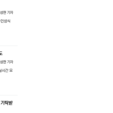
”
록자
성현 기자
수인성식
도
록자
성현 기자
실시간 모
 기탁받