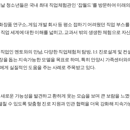
이날 청소년들은 국내 최대 직업체험관인
‘
잡월드
’
를 방문하여 미래의
 화장품 연구소
,
게임 개발 회사 등 평소 접하기 어려웠던 직업 부스를
 직업 세계에 대한 이해를 넓히고
,
교과서 밖의 생생한 체험으로 자
문직업인 멘토와의 만남
,
다양한 직업체험처 탐방
, 1:1
진로설계 및 컨
장을 돕는 지속가능한 모델을 목표로 하며
,
특히 안양시 가족센터와
들에게 실질적인 도움을 주는 사례로 주목받고 있다
.
새로운 가능성을 발견하고 환하게 웃는 모습을 보며 큰 보람을 느
펼칠 수 있도록 맞춤형 진로 지원과 민관 협력을 더욱 강화해 지속가