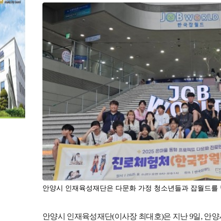
본문
안양시 인재육성재단은 다문화 가정 청소년들과 잡월드를 
안양시 인재육성재단
(
이사장 최대호
)
은 지난
9
일
,
안양