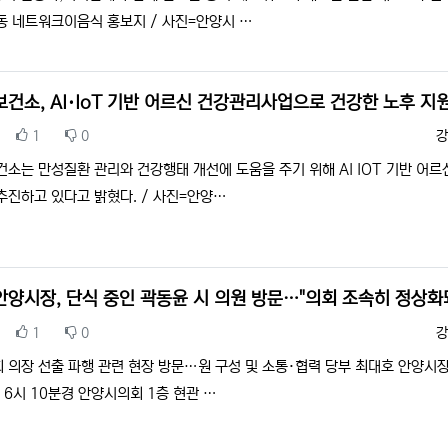
동 네트워크이음식 홍보지 / 사진=안양시 …
보건소, AI·IoT 기반 어르신 건강관리사업으로 건강한 노후 지
추천
비추천
등
1
0
강
건소는 만성질환 관리와 건강행태 개선에 도움을 주기 위해 AI IOT 기반 어르
추진하고 있다고 밝혔다. / 사진=안양…
안양시장, 단식 중인 곽동윤 시 의원 방문…"의회 조속히 정상화
추천
비추천
등
1
0
강
 의장 선출 파행 관련 현장 방문…원 구성 및 소통·협력 당부 최대호 안양시
 6시 10분경 안양시의회 1층 현관 …