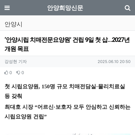
기
메뉴
안양희망신문
안양시
‘안양시립 치매전문요양원’ 건립 9일 첫 삽…2027년
개원 목표
작성자 정보
작성
작성일
강성현 기자
2025.06.10 20:50
컨텐츠 정보
추천
비추천
0
0
본문
첫 시립요양원
, 150
명 규모 치매전담실
·
물리치료실
등 갖춰
최대호 시장
“
어르신
·
보호자 모두 안심하고 신뢰하는
시립요양원 건립
”