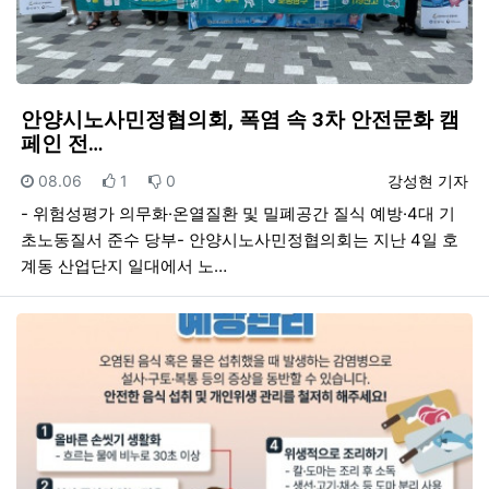
안양시노사민정협의회, 폭염 속 3차 안전문화 캠
페인 전…
등록일
추천
비추천
등록자
08.06
1
0
강성현 기자
- 위험성평가 의무화·온열질환 및 밀폐공간 질식 예방·4대 기
초노동질서 준수 당부- 안양시노사민정협의회는 지난 4일 호
계동 산업단지 일대에서 노…