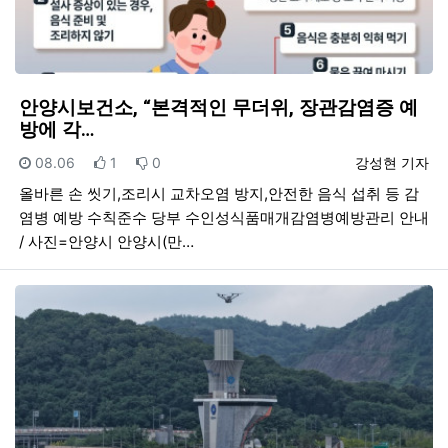
안양시보건소, “본격적인 무더위, 장관감염증 예
방에 각…
등록일
추천
비추천
등록자
08.06
1
0
강성현 기자
올바른 손 씻기,조리시 교차오염 방지,안전한 음식 섭취 등 감
염병 예방 수칙준수 당부 수인성식품매개감염병예방관리 안내
/ 사진=안양시 안양시(만…