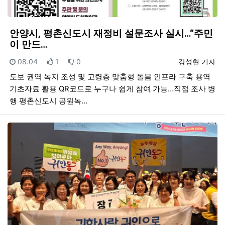
안양시, 평촌신도시 재정비 설문조사 실시…“주민
이 만드…
등록일
추천
비추천
등록자
08.04
1
0
강성현 기자
도보 권역 녹지 조성 및 고령층 맞춤형 돌봄 인프라 구축 용역
기초자료 활용 QR코드로 누구나 쉽게 참여 가능…직접 조사 병
행 평촌신도시 공원녹…