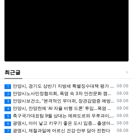
최근글
등록일
안양시, 경기도 상반기 지방세 특별징수대책 평가 ‘우수상’
08.06
1
등록일
안양시노사민정협의회, 폭염 속 3차 안전문화 캠페인 전개
08.06
2
등록일
안양시보건소, “본격적인 무더위, 장관감염증 예방에 각별한 주의 필요”
08.06
3
등록일
안양시, 안양천에 ‘AI 자율 비행 드론’ 투입…폭염 속 온열 질환 예방 계도
08.06
4
등록일
축구국가대표팀 9월 상대는 에콰도르와 우루과이, 9.10월 A매치 4연전 상대 모두 확정
08.06
5
등록일
광명시, 아이 낳고 키우기 좋은 도시 입증… 출생아 증가율 경기도 1위
08.06
6
등록일
광명시, 제철과일에 어르신 건강·안부 담아 전한다
08.06
7