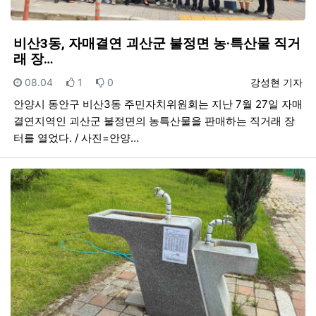
비산3동, 자매결연 괴산군 불정면 농·특산물 직거
래 장…
등록일
추천
비추천
등록자
08.04
1
0
강성현 기자
안양시 동안구 비산3동 주민자치위원회는 지난 7월 27일 자매
결연지역인 괴산군 불정면의 농특산물을 판매하는 직거래 장
터를 열었다. / 사진=안양…