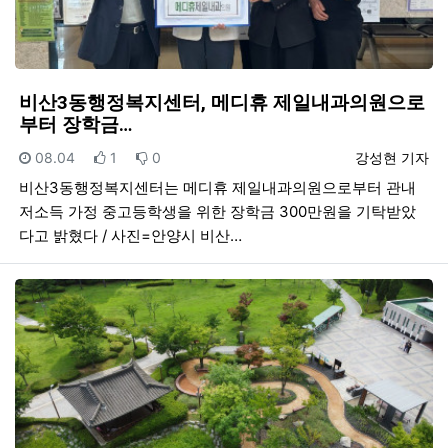
비산3동행정복지센터, 메디휴 제일내과의원으로
부터 장학금…
등록일
추천
비추천
등록자
08.04
1
0
강성현 기자
비산3동행정복지센터는 메디휴 제일내과의원으로부터 관내
저소득 가정 중고등학생을 위한 장학금 300만원을 기탁받았
다고 밝혔다 / 사진=안양시 비산…