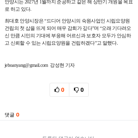
안양시는
2027
년
1
월까지 준공하고 같은 해 상반기 개원을 목표
로 하고 있다
.
최대호 안양시장은
“
드디어 안양시의 숙원사업인 시립요양원
건립의 첫 삽을 뜨게 되어 매우 감회가 깊다
”
며
“
오래 기다려오
신 만큼 시민의 기대에 부응해 어르신과 보호자 모두가 안심하
고 신뢰할 수 있는 시립요양원을 건립하겠다
”
고 말했다
.
jeboanyang@gmail.com 강성현 기자
0
0
추천
비추천
관련자료
댓글
0