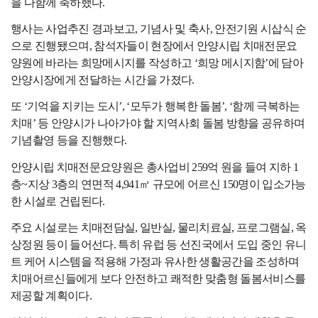
을 다함께 축하했다
.
행사는 사업추진 경과보고
,
기념사 및 축사
,
안전기원 시삽식 순
으로 진행됐으며
,
참석자들이 현장에서 안양시립 치매전문요
양원에 바라는 희망메시지를 작성하고
‘
희망 메시지함
’
에 담아
안양시장에게 전달하는 시간을 가졌다
.
또
‘
기억을 지키는 도시
’, ‘
모두가 행복한 돌봄
’, ‘
함께 극복하는
치매
’
등 안양시가 나아가야 할 지역사회 돌봄 방향을 공유하며
기념촬영 등을 진행했다
.
안양시립 치매전문요양원은 총사업비
259
억 원을 들여 지하
1
층
~
지상
3
층의 연면적
4,941
㎡
규모에 어르신
150
명이 입소가능
한 시설로 건립된다
.
주요 시설로는 치매전담실
,
일반실
,
물리치료실
,
프로그램실
,
옥
상정원 등이 들어선다
.
특히 유럽 등 선진국에서 도입 중인 유니
트 케어 시스템을 적용해 가정과 유사한 생활공간을 조성하며
치매어르신들에게 보다 안전하고 쾌적한 맞춤형 돌봄서비스를
제공할 계획이다
.