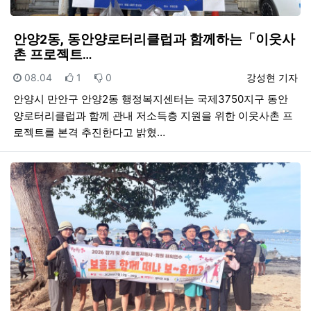
안양2동, 동안양로터리클럽과 함께하는「이웃사
촌 프로젝트…
등록일
추천
비추천
등록자
08.04
1
0
강성현 기자
안양시 만안구 안양2동 행정복지센터는 국제3750지구 동안
양로터리클럽과 함께 관내 저소득층 지원을 위한 이웃사촌 프
로젝트를 본격 추진한다고 밝혔…