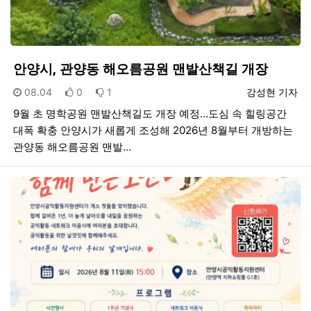
안양시, 관양동 해오름공원 맨발산책길 개장
등록일
추천
비추천
등록자
08.04
0
1
강성현 기자
9월 초 명학공원 맨발산책길도 개장 예정…도심 속 힐링공간
대폭 확충 안양시가 새롭게 조성해 2026년 8월부터 개방하는
관양동 해오름공원 맨발…