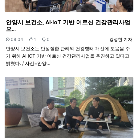
안양시 보건소, AI·IoT 기반 어르신 건강관리사업
으…
등록일
추천
비추천
등록자
08.04
1
0
강성현 기자
안양시 보건소는 만성질환 관리와 건강행태 개선에 도움을 주
기 위해 AI IOT 기반 어르신 건강관리사업을 추진하고 있다고
밝혔다. / 사진=안양…