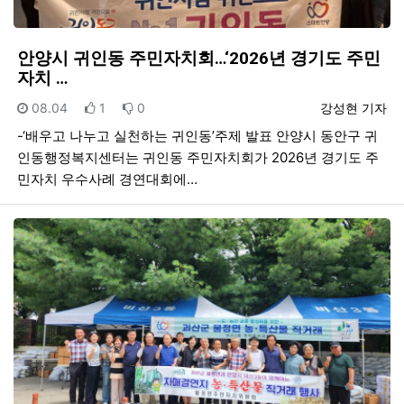
안양시 귀인동 주민자치회…‘2026년 경기도 주민
자치 …
등록일
추천
비추천
등록자
08.04
1
0
강성현 기자
-‘배우고 나누고 실천하는 귀인동’주제 발표 안양시 동안구 귀
인동행정복지센터는 귀인동 주민자치회가 2026년 경기도 주
민자치 우수사례 경연대회에…