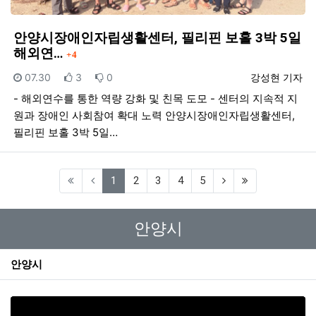
안양시장애인자립생활센터, 필리핀 보홀 3박 5일
댓글
해외연…
4
등록일
추천
비추천
등록자
07.30
3
0
강성현 기자
- 해외연수를 통한 역량 강화 및 친목 도모 - 센터의 지속적 지
원과 장애인 사회참여 확대 노력 안양시장애인자립생활센터,
필리핀 보홀 3박 5일…
(current)
1
2
3
4
5
안양시
안양시