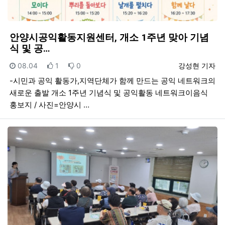
안양시공익활동지원센터, 개소 1주년 맞아 기념
식 및 공…
등록일
추천
비추천
등록자
08.04
1
0
강성현 기자
-시민과 공익 활동가,지역단체가 함께 만드는 공익 네트워크의
새로운 출발 개소 1주년 기념식 및 공익활동 네트워크이음식
홍보지 / 사진=안양시 …