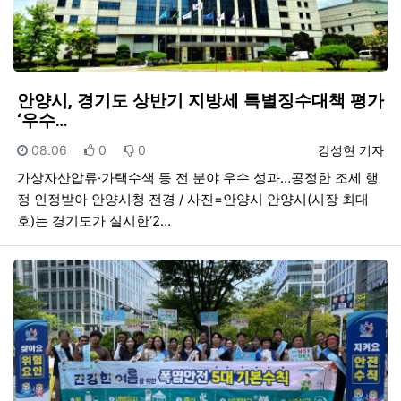
안양시, 경기도 상반기 지방세 특별징수대책 평가
‘우수…
등록일
추천
비추천
등록자
08.06
0
0
강성현 기자
가상자산압류·가택수색 등 전 분야 우수 성과…공정한 조세 행
정 인정받아 안양시청 전경 / 사진=안양시 안양시(시장 최대
호)는 경기도가 실시한‘2…