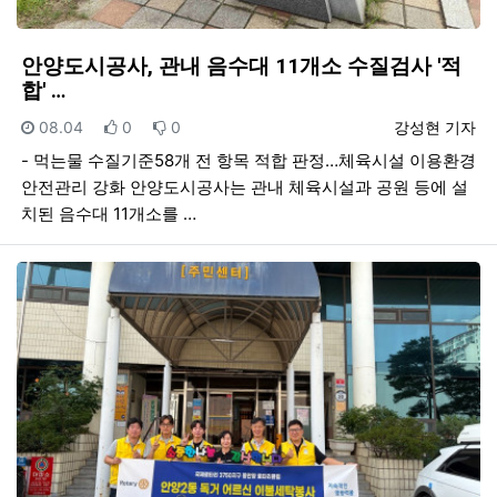
안양도시공사, 관내 음수대 11개소 수질검사 '적
합' …
등록일
추천
비추천
등록자
08.04
0
0
강성현 기자
- 먹는물 수질기준58개 전 항목 적합 판정…체육시설 이용환경
안전관리 강화 안양도시공사는 관내 체육시설과 공원 등에 설
치된 음수대 11개소를 …