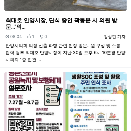
최대호 안양시장, 단식 중인 곽동윤 시 의원 방
문…"의…
등록일
추천
비추천
등록자
08.04
1
0
강성현 기자
안양시의회 의장 선출 파행 관련 현장 방문…원 구성 및 소통·
협력 당부 최대호 안양시장이 지난 30일 오후 6시 10분경 안양
시의회 1층 현관 …