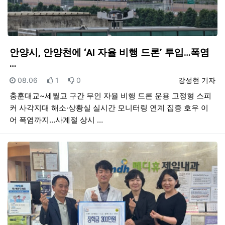
안양시, 안양천에 ‘AI 자율 비행 드론’ 투입…폭염
…
등록일
추천
비추천
등록자
08.06
1
0
강성현 기자
충훈대교~세월교 구간 무인 자율 비행 드론 운용 고정형 스피
커 사각지대 해소·상황실 실시간 모니터링 연계 집중 호우 이
어 폭염까지…사계절 상시 …